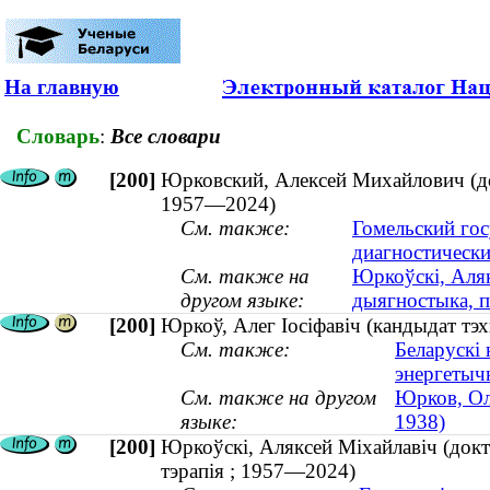
На главную
Словарь
:
Все словари
[200]
Юрковский, Алексей Михайлович (док
1957—2024)
См. также:
Гомельский го
диагностически
См. также на
Юркоўскi, Аляк
другом языке:
дыягностыка, п
[200]
Юркоў, Алег Іосіфавіч (кандыдат тэхн
См. также:
Беларускі 
энергетыч
См. также на другом
Юрков, Оле
языке:
1938)
[200]
Юркоўскi, Аляксей Мiхайлавiч (докт
тэрапія ; 1957—2024)