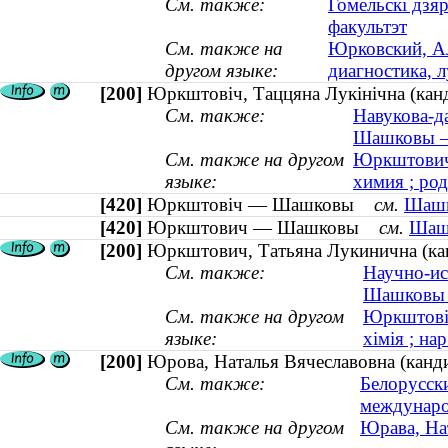
См. также:
Гомельскі дзя
факультэт
См. также на
Юрковский, Ал
другом языке:
диагностика, 
[200]
Юркштовiч, Таццяна Лукiнiчна (канды
См. также:
Навукова-д
Шашковы — 
См. также на другом
Юркштович,
языке:
химия ; род
[420]
Юркштовіч — Шашковы
см.
Шашк
[420]
Юркштович — Шашковы
см.
Шашк
[200]
Юркштович, Татьяна Лукинична (канд
См. также:
Научно-ис
Шашковы 
См. также на другом
Юркштовiч
языке:
хімія ; на
[200]
Юрова, Наталья Вячеславовна (канди
См. также:
Белорусск
междунар
См. также на другом
Юрава, Нат