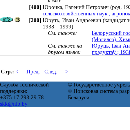
языке:
[400]
Юрочка, Евгений Петрович (род. 
сельскохозяйственных наук ; агроном
[200]
Юруть, Иван Андреевич (кандидат т
1938—1999)
См. также:
Белорусский го
(Могилев). Хим
См. также на
Юруць, Іван Анд
другом языке:
прадуктаў ; 19
Стр.:
<== Пред.
След. ==>
Служба технической
© Государственное учреж
поддержки:
© Поисковая система ра
+375 17 293 29 78
Беларуси
skk@nlb.by