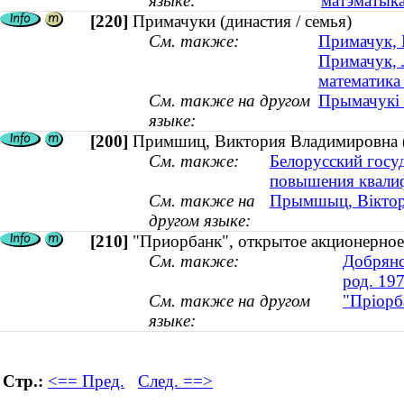
языке:
матэматыка
[220]
Примачуки (династия / семья)
См. также:
Примачук, 
Примачук, 
математика 
См. также на другом
Прымачукі 
языке:
[200]
Примшиц, Виктория Владимировна (к
См. также:
Белорусский госу
повышения квалиф
См. также на
Прымшыц, Вікторы
другом языке:
[210]
"Приорбанк", открытое акционерное
См. также:
Добрянс
род. 197
См. также на другом
"Пріорб
языке:
Стр.:
<== Пред.
След. ==>