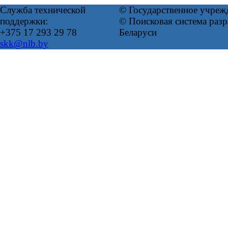
Служба технической
© Государственное учреж
поддержки:
© Поисковая система ра
+375 17 293 29 78
Беларуси
skk@nlb.by