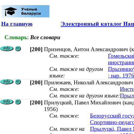
На главную
Словарь
:
Все словари
[200]
Призенцов, Антон Александрович (ка
См. также:
Гомельски
иностранн
См. также на другом
Прызянцоў
языке:
; нар. 1976
[200]
Прилежаев, Николай Александрович
См. также:
Инсти
См. также на другом языке:
Прыля
[200]
Прилуцкий, Павел Михайлович (канди
1956)
См. также:
Белорусский госу
Спортивно-педаго
См. также на
Прылуцкі, Павел М