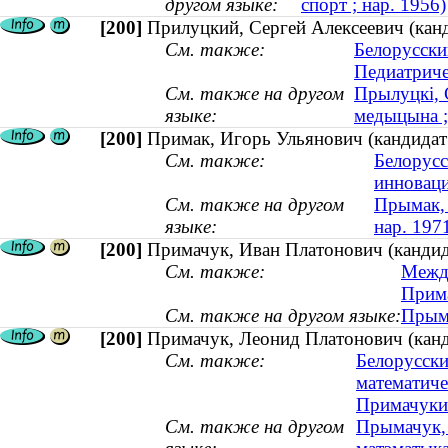
другом языке:
спорт ; нар. 1956)
[200]
Прилуцкий, Сергей Алексеевич (кан
См. также:
Белорусски
Педиатриче
См. также на другом
Прылуцкі, 
языке:
медыцына 
[200]
Примак, Игорь Ульянович (кандидат 
См. также:
Белорусс
инновац
См. также на другом
Прымак, 
языке:
нар. 197
[200]
Примачук, Иван Платонович (кандида
См. также:
Между
Прима
См. также на другом языке:
Прыма
[200]
Примачук, Леонид Платонович (канди
См. также:
Белорусски
математиче
Примачуки 
См. также на другом
Прымачук, 