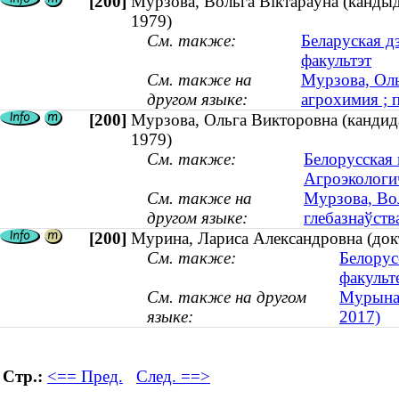
[200]
Мурзова, Вольга Віктараўна (кандыдат
1979)
См. также:
Беларуская д
факультэт
См. также на
Мурзова, Оль
другом языке:
агрохимия ; 
[200]
Мурзова, Ольга Викторовна (кандида
1979)
См. также:
Белорусская 
Агроэкологи
См. также на
Мурзова, Вол
другом языке:
глебазнаўства
[200]
Мурина, Лариса Александровна (док
См. также:
Белорус
факульт
См. также на другом
Мурына,
языке:
2017)
Стр.:
<== Пред.
След. ==>