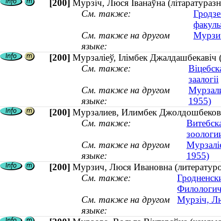
[200]
Мурзіч, Люся Іванаўна (літаратураз
См. также:
Гродзе
факуль
См. также на другом
Мурзич
языке:
[200]
Мурзаліеў, Ілімбек Джалдашбекавіч 
См. также:
Віцебск
заалогіі
См. также на другом
Мурзали
языке:
1955)
[200]
Мурзалиев, Илимбек Джолдошбекович
См. также:
Витебск
зоологи
См. также на другом
Мурзаліе
языке:
1955)
[200]
Мурзич, Люся Ивановна (литератур
См. также:
Гродненск
Филологич
См. также на другом
Мурзіч, Лю
языке: