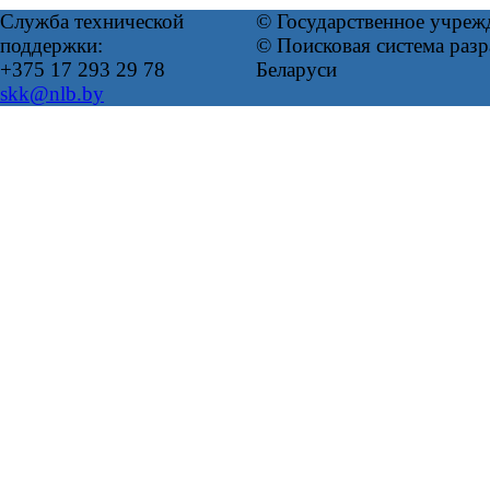
Служба технической
© Государственное учреж
поддержки:
© Поисковая система ра
+375 17 293 29 78
Беларуси
skk@nlb.by