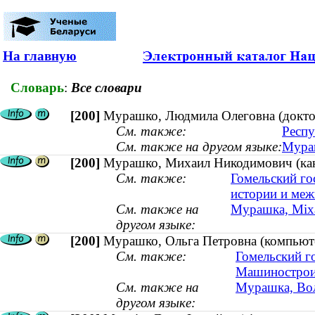
На главную
Словарь
:
Все словари
[200]
Мурашко, Людмила Олеговна (доктор
См. также:
Респу
См. также на другом языке:
Мураш
[200]
Мурашко, Михаил Никодимович (канд
См. также:
Гомельский го
истории и ме
См. также на
Мурашка, Міха
другом языке:
[200]
Мурашко, Ольга Петровна (компьюте
См. также:
Гомельский г
Машинострои
См. также на
Мурашка, Воль
другом языке: