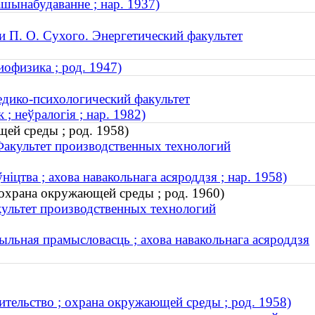
машынабудаванне ; нар. 1937)
и П. О. Сухого. Энергетический факультет
офизика ; род. 1947)
дико-психологический факультет
; неўралогія ; нар. 1982)
щей среды ; род. 1958)
Факультет производственных технологий
ніцтва ; ахова навакольнага асяроддзя ; нар. 1958)
 охрана окружающей среды ; род. 1960)
культет производственных технологий
тыльная прамысловасць ; ахова навакольнага асяроддзя
ительство ; охрана окружающей среды ; род. 1958)