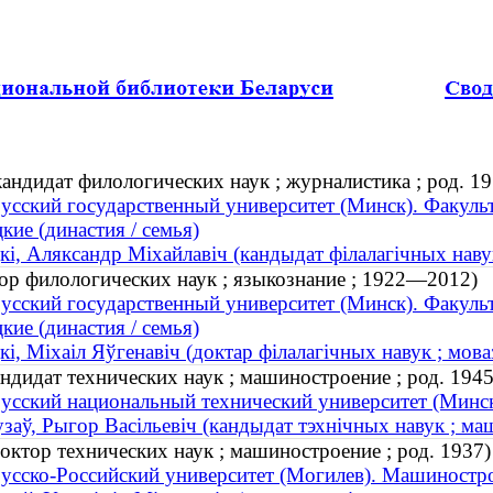
ндидат филологических наук ; журналистика ; род. 19
усский государственный университет (Минск). Факуль
кие (династия / семья)
кі, Аляксандр Міхайлавіч (кандыдат філалагічных навук
ор филологических наук ; языкознание ; 1922—2012)
усский государственный университет (Минск). Факуль
кие (династия / семья)
кі, Міхаіл Яўгенавіч (доктар філалагічных навук ; мов
ндидат технических наук ; машиностроение ; род. 1945
усский национальный технический университет (Минс
узаў, Рыгор Васільевіч (кандыдат тэхнічных навук ; ма
ктор технических наук ; машиностроение ; род. 1937)
усско-Российский университет (Могилев). Машиностр