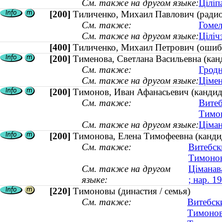
См. также на другом языке:
Ціліп
[200]
Тиличенко, Михаил Павлович (радио
См. также:
Гомел
См. также на другом языке:
Ціліч
[400]
Тиличенко, Михаил Петрович (ош
[200]
Тименова, Светлана Васильевна (канд
См. также:
Гродн
См. также на другом языке:
Цімен
[200]
Тимонов, Иван Афанасьевич (кандида
См. также:
Витеб
Тимон
См. также на другом языке:
Ціман
[200]
Тимонова, Елена Тимофеевна (кандид
См. также:
Витебск
Тимонов
См. также на другом
Ціманав
языке:
; нар. 1
[220]
Тимоновы (династия / семья)
См. также:
Витебск
Тимонов,