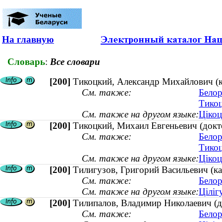
На главную
Словарь
:
Все словари
[200]
Тикоцкий, Александр Михайлович (ка
См. также:
Белор
Тикоц
См. также на другом языке:
Цікоц
[200]
Тикоцкий, Михаил Евгеньевич (докт
См. также:
Белор
Тикоц
См. также на другом языке:
Цікоц
[200]
Тилигузов, Григорий Васильевич (ка
См. также:
Белор
См. также на другом языке:
Ціліг
[200]
Тилипалов, Владимир Николаевич (до
См. также:
Белор