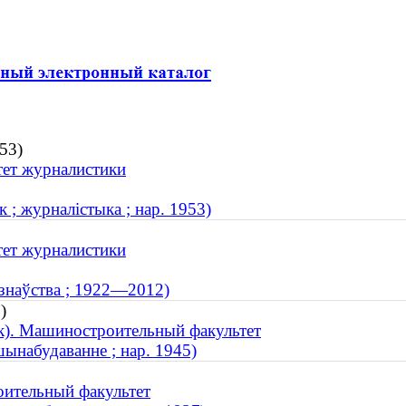
53)
тет журналистики
 ; журналістыка ; нар. 1953)
тет журналистики
азнаўства ; 1922—2012)
)
к). Машиностроительный факультет
шынабудаванне ; нар. 1945)
оительный факультет