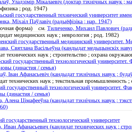
алаў, Уладзімір Мікалаевіч (доктар тэхнічных навук ; 
физика ; род. 1947)
ьский государственный технический университет имен
энка, Міхаіл Паўлавіч (радыёфізіка ; нар. 1947)
ибочная форма)
см.
Тиличенко, Михаил Павлович (ради
идат медицинских наук ; неврология ; род. 1982)
енский государственный медицинский университет. Ме
ава, Святлана Васільеўна (кандыдат медыцынскіх навук 
т технических наук ; строительство ; охрана окружаю
ский государственный технологический университет. 
овы (династия / семья)
аў, Іван Афанасьевіч (кандыдат тэхнічных навук ; будаў
ат технических наук ; текстильная промышленность ;
ий государственный технологический университет. Фа
ы (династия / семья)
а, Алена Цімафееўна (кандыдат тэхнічных навук ; тэкс
960)
ий государственный технологический университет
 Иван Афанасьевич (кандидат технических наук ; стро