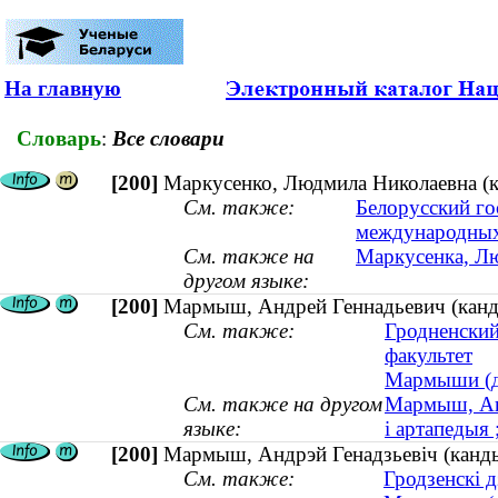
На главную
Словарь
:
Все словари
[200]
Маркусенко, Людмила Николаевна (ка
См. также:
Белорусский го
международных
См. также на
Маркусенка, Лю
другом языке:
[200]
Мармыш, Андрей Геннадьевич (кандид
См. также:
Гродненский
факультет
Мармыши (ди
См. также на другом
Мармыш, Анд
языке:
і артапедыя 
[200]
Мармыш, Андрэй Генадзьевіч (кандыд
См. также:
Гродзенскі 