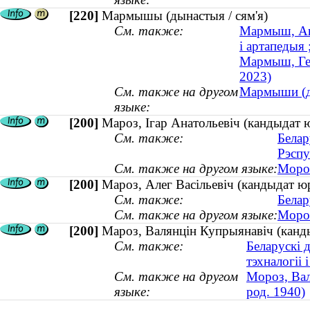
[220]
Мармышы (дынастыя / сям'я)
См. также:
Мармыш, Анд
і артапедыя 
Мармыш, Ген
2023)
См. также на другом
Мармыши (ди
языке:
[200]
Мароз, Ігар Анатольевіч (кандыдат 
См. также:
Белар
Рэспу
См. также на другом языке:
Мороз
[200]
Мароз, Алег Васільевіч (кандыдат ю
См. также:
Белар
См. также на другом языке:
Мороз
[200]
Мароз, Валянцін Купрыянавіч (кандыд
См. также:
Беларускі 
тэхналогіі і
См. также на другом
Мороз, Вал
языке:
род. 1940)