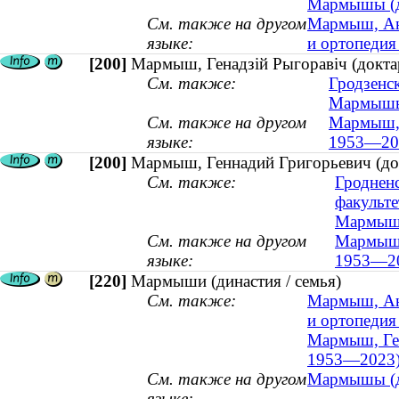
Мармышы (ды
См. также на другом
Мармыш, Анд
языке:
и ортопедия 
[200]
Мармыш, Генадзій Рыгоравіч (докта
См. также:
Гродзенс
Мармышы 
См. также на другом
Мармыш, 
языке:
1953—20
[200]
Мармыш, Геннадий Григорьевич (до
См. также:
Гроднен
факульте
Мармыши
См. также на другом
Мармыш, 
языке:
1953—2
[220]
Мармыши (династия / семья)
См. также:
Мармыш, Анд
и ортопедия 
Мармыш, Ген
1953—2023
См. также на другом
Мармышы (ды
языке: