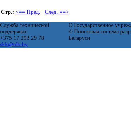
Стр.:
<== Пред.
След. ==>
Служба технической
© Государственное учреж
поддержки:
© Поисковая система ра
+375 17 293 29 78
Беларуси
skk@nlb.by