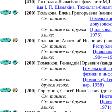
[410]
Тэхнолага-біялагічны факультэт 
імя І. П. Шамякіна. Тэхнолага-біяла
[200]
Тюлькова, Елена Григорьевна (кандид
См. также:
Гомельски
довузовск
См. также на другом
Цюлькова, 
языке:
1976)
[200]
Тюльпанов, Анатолий Иванович (кан
См. также:
Республи
См. также на другом
Цюльпанаў
языке:
1904—19
[200]
Тюменков, Геннадий Юрьевич (кандид
См. также:
Гомельский го
физики и инф
См. также на
Цюмянкоў, Ген
другом языке:
нар. 1958)
[200]
Тюремнов, Сергей Николаевич (докт
См. также:
Инсти
См. также на другом
Цюрэм
языке:
1971)