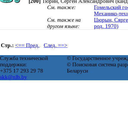
[200]
Тюрин, Сергей Александрович (канди
См. также:
Гомельский го
Механико-техн
См. также на
Цюрын, Сяргей
другом языке:
род. 1970)
Стр.:
<== Пред.
След. ==>
Служба технической
© Государственное учреж
поддержки:
© Поисковая система ра
+375 17 293 29 78
Беларуси
skk@nlb.by