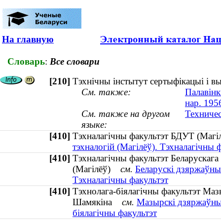
На главную
Словарь
:
Все словари
[210]
Тэхнічны інстытут сертыфікацыі і в
См. также:
Палавінк
нар. 195
См. также на другом
Техничес
языке:
[410]
Тэхналагічны факультэт БДУТ (Ма
тэхналогій (Магілёў). Тэхналагічны 
[410]
Тэхналагічны факультэт Беларускага 
(Магілёў)
см.
Беларускі дзяржаўны 
Тэхналагічны факультэт
[410]
Тэхнолага-біялагічны факультэт Мазы
Шамякіна
см.
Мазырскі дзяржаўны 
біялагічны факультэт