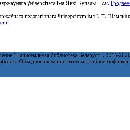
дзяржаўнага ўніверсітэта імя Янкі Купалы
см.
Гродзен
яржаўнага педагагічнага ўніверсітэта імя І. П. Шамяк
ьтэт
дение "Национальная библиотека Беларуси", 2015-202
работана Объединенным институтом проблем информа