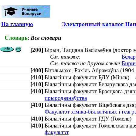
На главную
Словарь
:
Все словари
[200]
Бірыч, Таццяна Васільеўна (доктор 
См. также:
Белар
См. также на другом языке:
Бирич
[400]
Бітэльмахе, Рахіль Абрамаўна (1
[410]
Біялагічны факультэт БДУ (Мінск)
[410]
Біялагічны факультэт Беларускага д
[410]
Біялагічны факультэт Брэсцкага дзя
прыродазнаўства
[410]
Біялагічны факультэт Віцебскага дз
Факультэт хіміка-біялагічных і геаг
[410]
Біялагічны факультэт ГДУ (Гомель
[410]
Біялагічны факультэт Гомельскага 
факультэт