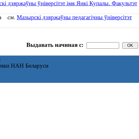
скі дзяржаўны ўніверсітэт імя Янкі Купалы. Факультэт
іна
см.
Мазырскі дзяржаўны педагагічны ўніверсітэт
Выдавать начиная с:
6
тики НАН Беларуси