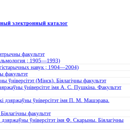
ыятрычны факультэт
тальмология ; 1905—1993)
 гістарычных навук ; 1904—2004)
ны факультэт
ны ўніверсітэт (Мінск). Біялагічны факультэт
зяржаўны ўніверсітэт імя А. С. Пушкіна. Факультэт
кі дзяржаўны ўніверсітэт імя П. М. Машэрава.
 Біялагічны факультэт
і дзяржаўны ўніверсітэт імя Ф. Скарыны. Біялагічны