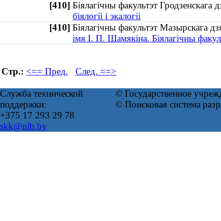
[410]
Біялагічны факультэт Гродзенскага 
біялогіі і экалогіі
[410]
Біялагічны факультэт Мазырскага дз
імя І. П. Шамякіна. Біялагічны факул
Стр.:
<== Пред.
След. ==>
Служба технической
© Государственное учреж
поддержки:
© Поисковая система раз
+375 17 293 29 78
skk@nlb.by