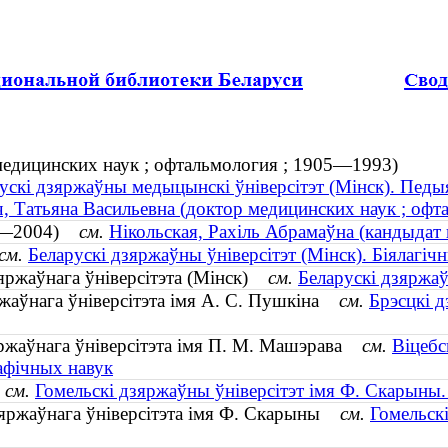
медицинских наук ; офтальмология ; 1905—1993)
ускі дзяржаўны медыцынскі ўніверсітэт (Мінск). Пед
, Татьяна Васильевна (доктор медицинских наук ; оф
904—2004)
см.
Нікольская, Рахіль Абрамаўна (кандыдат
см.
Беларускі дзяржаўны ўніверсітэт (Мінск). Біялагіч
зяржаўнага ўніверсітэта (Мінск)
см.
Беларускі дзяржаў
ржаўнага ўніверсітэта імя А. С. Пушкіна
см.
Брэсцкі д
яржаўнага ўніверсітэта імя П. М. Машэрава
см.
Віцебс
рафічных навук
)
см.
Гомельскі дзяржаўны ўніверсітэт імя Ф. Скарыны.
дзяржаўнага ўніверсітэта імя Ф. Скарыны
см.
Гомельск