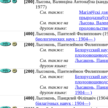
[200]
Лысова, Валянціна Антонаўна (кандыд
1977)
См. также:
Магілёўскі дзя
прыродазнаўс
См. также на
Лысова, Вален
другом языке:
продовольстве
[400]
Лысоконь, Пантелей Филиппович 
биологических наук ; 1904— )
[200]
Лысоконь, Пантелеймон Филиппович 
См. также:
Белорусский нау
плодоовощеводс
См. также на
Лысаконь, Панце
другом языке:
[200]
Лысоконь, Пантелеймон Филиппович 
См. также:
Белорусский нау
плодоовощеводс
См. также на
Лысаконь, Панцел
другом языке:
1904— )
[400]
Лысоконь, Панцялей Філіпавіч (1
біялагічных навук ; 1904—)