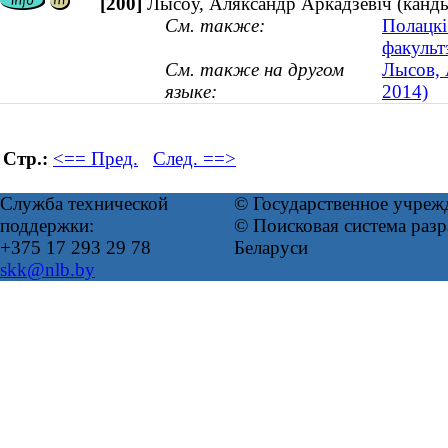
[200]
Лысоў, Аляксандр Аркадзевіч (канд
См. также:
Полацкі
факульт
См. также на другом
Лысов, 
языке:
2014)
Стр.:
<== Пред.
След. ==>
Служба технической
© Государственное учреж
поддержки:
© Поисковая система ра
+375 17 293 29 78
Беларуси
skk@nlb.by