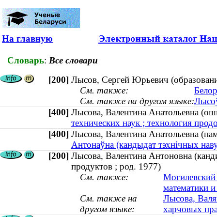
На главную
Словарь
:
Все словари
[200]
Лысов, Сергей Юрьевич (образован
См. также:
Белор
См. также на другом языке:
Лысоў
[400]
Лысова, Валентина Анатольевна (
технических наук ; технология прод
[400]
Лысова, Валентина Анатольевна (п
Антонаўна (кандыдат тэхнічных навук
[200]
Лысова, Валентина Антоновна (канд
продуктов ; род. 1977)
См. также:
Могилевский 
математики и
См. также на
Лысова, Валя
другом языке:
харчовых пра