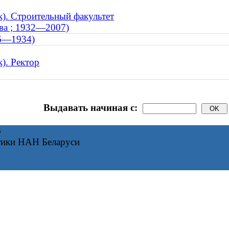
). Строительный факультет
тва ; 1932—2007)
86—1934)
). Ректор
Выдавать начиная с:
6
тики НАН Беларуси