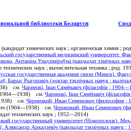
кандидат химических наук ; органическая химия ; род
ьский государственный медицинский университет. Фак
кова, Антаніна Уладзіміраўна (кандыдат хімічных навук 
 технических наук ; вычислительная техника ; род. 19
усская государственная академия связи (Минск). Факул
аў, Барыс Рыгоравіч (доктар тэхнічных навук ; вылічаль
1938)
см.
Чарнецкі, Іван Сямёнавіч (філасофія ; 1904—
іч (1904—1938)
см.
Чарнецкі, Іван Сямёнавіч (філасофі
—1938)
см.
Чернецкий, Иван Семенович (философия ;
ович (1904—1938)
см.
Чернецкий, Иван Семенович (ф
идат технических наук ; 1952—2014)
кий государственный университет (Новополоцк). Мех
, Аляксандр Аркадзевіч (кандыдат тэхнічных навук ;