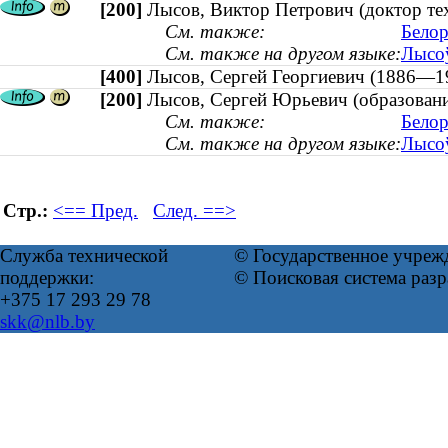
[200]
Лысов, Виктор Петрович (доктор тех
См. также:
Белор
См. также на другом языке:
Лысоў
[400]
Лысов, Сергей Георгиевич (1886
[200]
Лысов, Сергей Юрьевич (образован
См. также:
Белор
См. также на другом языке:
Лысоў
Стр.:
<== Пред.
След. ==>
Служба технической
© Государственное учреж
поддержки:
© Поисковая система раз
+375 17 293 29 78
skk@nlb.by