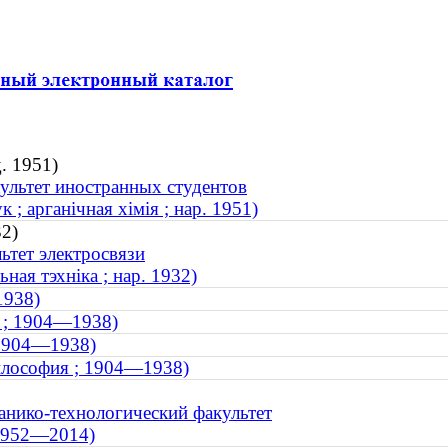
. 1951)
ультет иностранных студентов
; арганічная хімія ; нар. 1951)
32)
ьтет электросвязи
ная тэхніка ; нар. 1932)
1938)
я ; 1904—1938)
 1904—1938)
илософия ; 1904—1938)
анико-технологический факультет
 1952—2014)