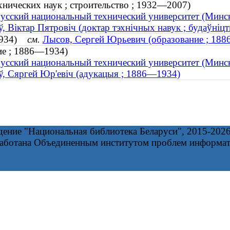
нических наук ; строительство ; 1932—2007)
усский национальный технический университет (Минск
, Віктар Пятровіч (доктар тэхнічных навук ; будаўніц
—1934)
см.
Лысов, Сергей Юрьевич (образование ; 18
ие ; 1886—1934)
усский национальный технический университет (Минск
, Сяргей Юр'евіч (адукацыя ; 1886—1934)
дение "Национальная библиотека Беларуси", 2015-202
работана Объединенным институтом проблем информа