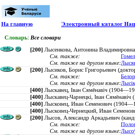
На главную
Словарь
:
Все словари
[200]
Лысенкова, Антонина Владимировна (
См. также:
Гомел
См. также на другом языке:
Лысян
[200]
Лысиков, Борис Григорьевич (доктор
См. также:
Белор
См. также на другом языке:
Лысік
[400]
Лыскавец, Іван Сямёнавіч (1904—
[400]
Лыскавец-Чарнецкі, Іван Сямёнав
[400]
Лысковец, Иван Семенович (1904
[400]
Лысковец-Чернецкий, Иван Семен
[200]
Лысов, Александр Аркадьевич (канд
См. также:
Полоц
См. также на другом языке:
Лысоў