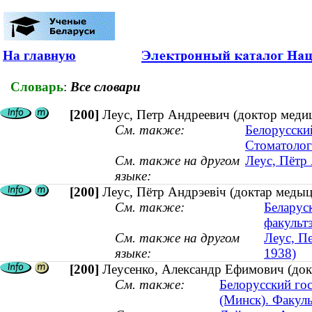
На главную
Словарь
:
Все словари
[200]
Леус, Петр Андреевич (доктор медиц
См. также:
Белорусски
Стоматолог
См. также на другом
Леус, Пётр 
языке:
[200]
Леус, Пётр Андрэевіч (доктар медыцы
См. также:
Беларус
факульт
См. также на другом
Леус, П
языке:
1938)
[200]
Леусенко, Александр Ефимович (док
См. также:
Белорусский го
(Минск). Факуль