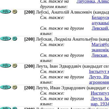
См. также на
Ляўсенка, Алякс
другом языке:
[200]
Леўскі, Анатолій Аляксеевіч (канды
См. также:
Беларуск
адукацы
См. также на другом
Левский,
языке:
[200]
Леўская, Людміла Анатольеўна (канд
См. также:
Магілёўс
эканомікі
См. также на другом
Левская,
языке:
[200]
Леута, Іван Эдвардавіч (кандыдат сел
См. также:
Інстытут 
См. также на другом
Леуто, Ив
языке:
агрономия
[200]
Леуто, Иван Эдвардович (кандидат с
См. также:
Институт
См. также на другом
Леута, І
языке:
нар. 193