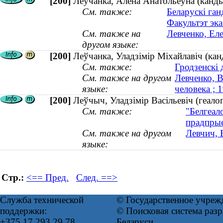
[200]
Леўчанка, Алена Анатольеўна (канды
См. также:
Беларускі ган
Факультэт эка
См. также на
Левченко, Еле
другом языке:
[200]
Леўчанка, Уладзімір Міхайлавіч (ка
См. также:
Гродзенскі 
См. также на другом
Левченко, 
языке:
человека ;
[200]
Леўчыч, Уладзімір Васільевіч (геало
См. также:
"Белгеало
прадпрые
См. также на другом
Левчич, 
языке:
Стр.:
<== Пред.
След. ==>
Служба технической
© Государственное учреж
поддержки:
© Поисковая система ра
+375 17 293 29 78
Беларуси