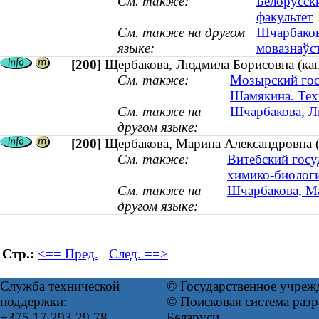
См. также:
Белорусск
факультет
См. также на другом
Шчарбакова
языке:
мовазнаўс
[200]
Щербакова, Людмила Борисовна (канд
См. также:
Мозырский гос
Шамякина. Тех
См. также на
Шчарбакова, Лю
другом языке:
[200]
Щербакова, Марина Александровна (к
См. также:
Витебский госу
химико-биологи
См. также на
Шчарбакова, Ма
другом языке:
Стр.:
<== Пред.
След. ==>
Служба технической
© Государственное учреж
поддержки:
© Поисковая система ра
+375 17 293 29 78
Беларуси