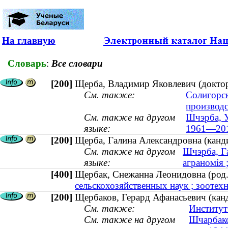
На главную
Словарь
:
Все словари
[200]
Щерба, Владимир Яковлевич (доктор
См. также:
Солигорск
производ
См. также на другом
Шчэрба, У
языке:
1961—20
[200]
Щерба, Галина Александровна (канди
См. также на другом
Шчэрба, Га
языке:
аграномія 
[400]
Щербак, Снежанна Леонидовна (ро
сельскохозяйственных наук ; зоотехн
[200]
Щербаков, Герард Афанасьевич (канд
См. также:
Институт
См. также на другом
Шчарбако