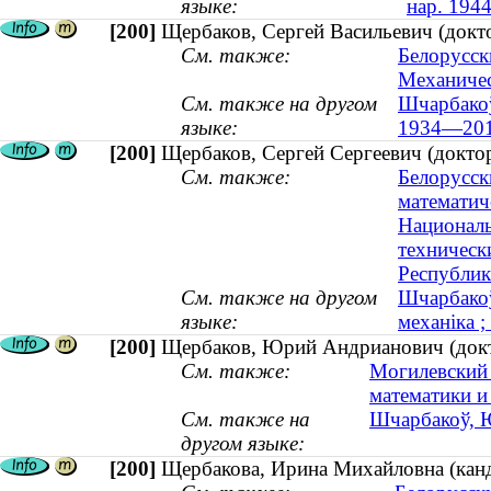
языке:
нар. 1944
[200]
Щербаков, Сергей Васильевич (докт
См. также:
Белорусск
Механичес
См. также на другом
Шчарбакоў
языке:
1934—201
[200]
Щербаков, Сергей Сергеевич (доктор
См. также:
Белорусск
математич
Националь
техническ
Республик
См. также на другом
Шчарбакоў
языке:
механіка ;
[200]
Щербаков, Юрий Андрианович (докт
См. также:
Могилевский 
математики и
См. также на
Шчарбакоў, Ю
другом языке:
[200]
Щербакова, Ирина Михайловна (канд