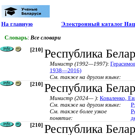
На главную
Словарь
:
Все словари
[210]
Республика Белар
Министр (1992—1997)
:
Герасимов
1938—2016)
См. также на другом языке:
[210]
Республика Бела
Министр (2024— )
:
Коваленко, Ев
См. также на другом языке:
Р
См. также более узкое
Р
понятие:
д
[210]
Республика Бела