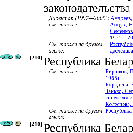
законодательства
Директор (1997—2005)
:
Андреев,
См. также:
Анцух, Н
Семенков
1925—20
См. также на другом
Рэспублі
языке:
даследав
[210]
Республика Белар
См. также:
Бирюков, П
1965)
Бороденя, 
Занько, Се
гинекология
Колеснева,
См. также на другом
Рэспубліка
языке:
[210]
Республика Белар