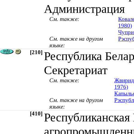
Администрация
См. также:
Ковале
1980)
Чуприс
См. также на другом
Рэспуб
языке:
[210]
Республика Белар
Секретариат
См. также:
Жвиридо
1976)
Капыльс
См. также на другом
Рэспубл
языке:
[410]
Республиканская
агропромышленн