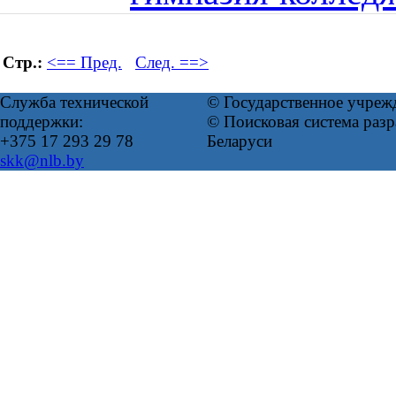
Стр.:
<== Пред.
След. ==>
Служба технической
© Государственное учреж
поддержки:
© Поисковая система ра
+375 17 293 29 78
Беларуси
skk@nlb.by