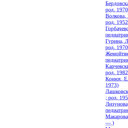
Бердовска
род. 1970
Волкова, 
род. 1952
Горбачев
педиатрия
Гурина, Л
род. 1970
Жемойтяк
педиатрия
Карчевски
род. 1982
Конюх, Ел
1973)
Лашковска
; род. 19
Лизунова
педиатри
Макарова
— )