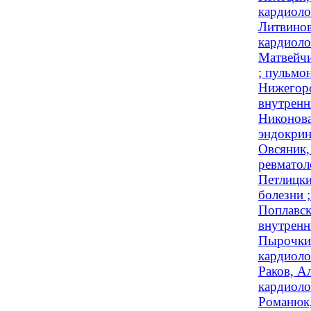
кардиоло
Литвинов
кардиоло
Матвейчи
; пульмон
Нижегоро
внутренн
Никонова
эндокрин
Овсяник,
ревматоло
Петлицки
болезни ;
Поплавск
внутренн
Пырочкин
кардиоло
Раков, А
кардиоло
Романюк,