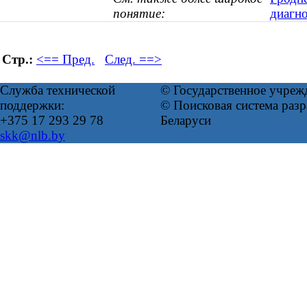
понятие:
диагно
Стр.:
<== Пред.
След. ==>
Служба технической
© Государственное учреж
поддержки:
© Поисковая система ра
+375 17 293 29 78
Беларуси
skk@nlb.by