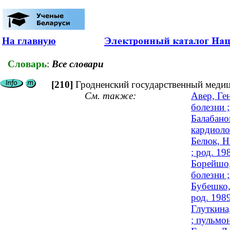
На главную
Словарь
:
Все словари
[210]
Гродненский государственный медиц
См. также:
Авер, Ге
болезни 
Балабано
кардиоло
Белюк, Н
; род. 19
Борейшо,
болезни 
Бубешко,
род. 198
Глуткина
; пульмон