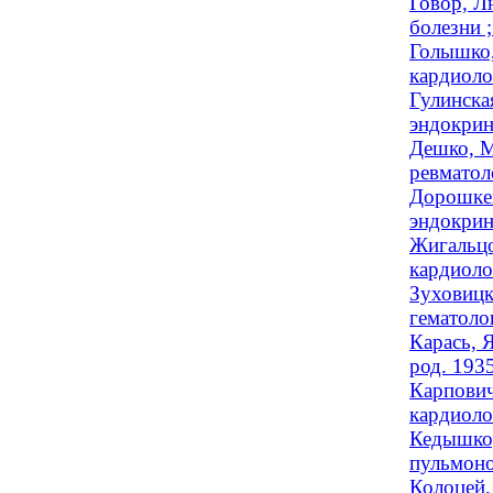
Говор, Л
болезни 
Голышко,
кардиоло
Гулинска
эндокрин
Дешко, М
ревматоло
Дорошкев
эндокрин
Жигальцо
кардиолог
Зуховицк
гематолог
Карась, 
род. 193
Карпович
кардиоло
Кедышко,
пульмоно
Колоцей,