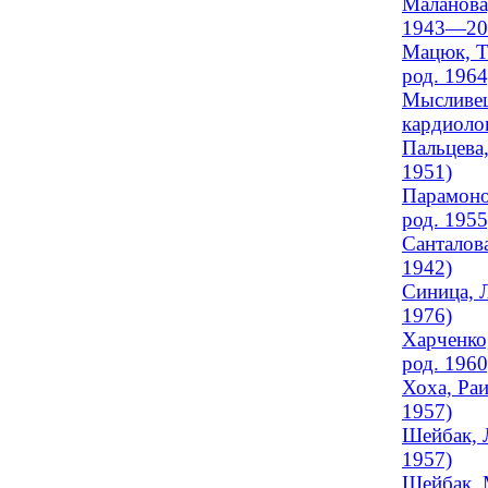
Маланова,
1943—20
Мацюк, Т
род. 1964
Мысливец
кардиолог
Пальцева,
1951)
Парамонов
род. 1955
Санталова
1942)
Синица, Л
1976)
Харченко,
род. 1960
Хоха, Раи
1957)
Шейбак, Л
1957)
Шейбак, 