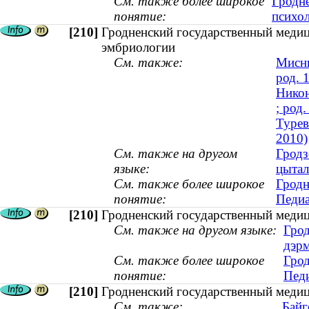
См. также более широкое
Гродн
понятие:
психол
[210]
Гродненский государственный медиц
эмбриологии
См. также:
Мисни
род. 
Никон
; род.
Турев
2010)
См. также на другом
Гродз
языке:
цытал
См. также более широкое
Гродн
понятие:
Педиа
[210]
Гродненский государственный медиц
См. также на другом языке:
Грод
дэрм
См. также более широкое
Грод
понятие:
Педи
[210]
Гродненский государственный медици
См. также:
Байг