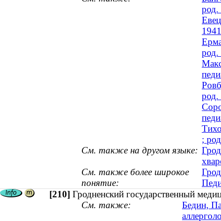
род.
Евец
1941
Ерма
род.
Макс
педи
Ровб
род.
Соро
педи
Тихо
; ро
См. также на другом языке:
Грод
хвар
См. также более широкое
Грод
понятие:
Педи
[210]
Гродненский государственный медици
См. также:
Бедин, Па
аллерголо