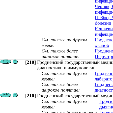
инфекцио
Черняк, 
инфекцио
Шейко, 
болезни 
Юшкевич,
инфекци
См. также на другом
Гродзенс
языке:
хвароб
См. также более
Гродненс
широкое понятие:
Педиатр
[210]
Гродненский государственный медиц
диагностики и иммунологии
См. также на другом
Гродзенс
языке:
лабарато
См. также более
Гродненс
широкое понятие:
диагност
[210]
Гродненский государственный медиц
См. также на другом
Гродзе
языке:
дыягн
См. также более широкое
Гродн