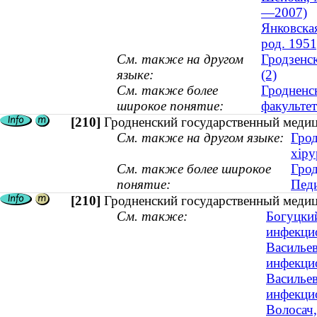
—2007)
Янковская
род. 1951
См. также на другом
Гродзенс
языке:
(2)
См. также более
Гродненс
широкое понятие:
факультет
[210]
Гродненский государственный медиц
См. также на другом языке:
Грод
хіру
См. также более широкое
Грод
понятие:
Педи
[210]
Гродненский государственный медиц
См. также:
Богуцкий
инфекци
Васильев
инфекцио
Васильев
инфекци
Волосач,