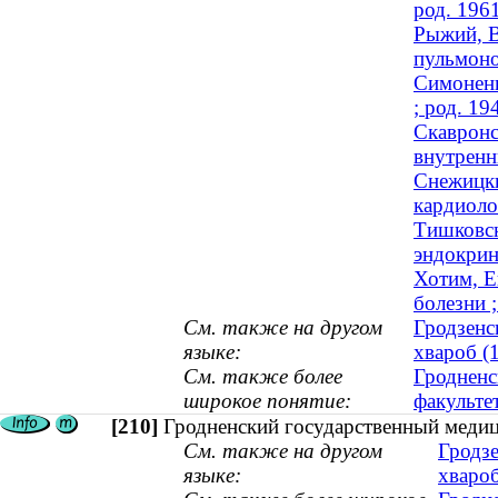
род. 196
Рыжий, В
пульмоно
Симоненк
; род. 19
Скавронс
внутренн
Снежицки
кардиоло
Тишковск
эндокрин
Хотим, Е
болезни ;
См. также на другом
Гродзенс
языке:
хвароб (1
См. также более
Гродненс
широкое понятие:
факульте
[210]
Гродненский государственный медиц
См. также на другом
Гродзе
языке:
хвароб