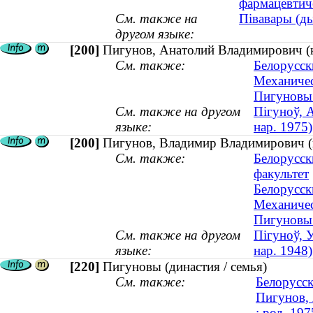
фармацевтиче
См. также на
Півавары (ды
другом языке:
[200]
Пигунов, Анатолий Владимирович (ка
См. также:
Белорусск
Механичес
Пигуновы 
См. также на другом
Пігуноў, А
языке:
нар. 1975)
[200]
Пигунов, Владимир Владимирович (ка
См. также:
Белорусск
факультет
Белорусск
Механичес
Пигуновы 
См. также на другом
Пігуноў, У
языке:
нар. 1948)
[220]
Пигуновы (династия / семья)
См. также:
Белорусск
Пигунов, 
; род. 197