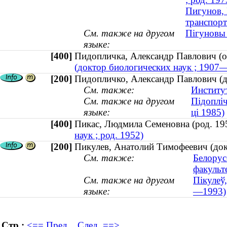
Пигунов, 
транспорт
См. также на другом
Пігуновы 
языке:
[400]
Пидопличка, Александр Павлович 
(доктор биологических наук ; 1907
[200]
Пидопличко, Александр Павлович (д
См. также:
Институ
См. также на другом
Підопліч
языке:
ці 1985)
[400]
Пикас, Людмила Семеновна (род. 
наук ; род. 1952)
[200]
Пикулев, Анатолий Тимофеевич (док
См. также:
Белорус
факульт
См. также на другом
Пікулеў,
языке:
—1993)
Стр.:
<== Пред.
След. ==>