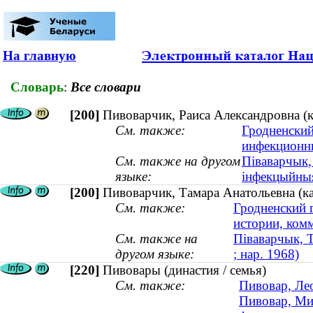
На главную
Словарь
:
Все словари
[200]
Пивоварчик, Раиса Александровна (к
См. также:
Гродненский
инфекционн
См. также на другом
Піваварчык,
языке:
інфекцыйныя
[200]
Пивоварчик, Тамара Анатольевна (ка
См. также:
Гродненский 
истории, ком
См. также на
Піваварчык, Т
другом языке:
; нар. 1968)
[220]
Пивовары (династия / семья)
См. также:
Пивовар, Ле
Пивовар, Ми