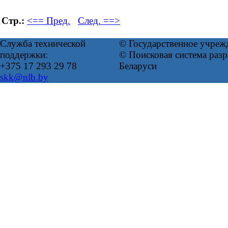
Стр.:
<== Пред.
След. ==>
Служба технической
© Государственное учреж
поддержки:
© Поисковая система ра
+375 17 293 29 78
Беларуси
skk@nlb.by