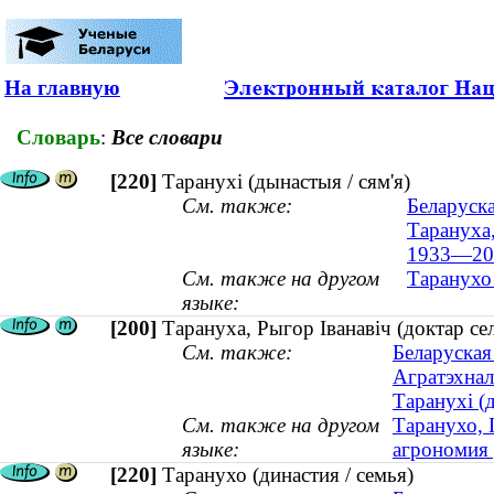
На главную
Словарь
:
Все словари
[220]
Таранухі (дынастыя / сям'я)
См. также:
Беларуска
Тарануха,
1933—20
См. также на другом
Таранухо 
языке:
[200]
Тарануха, Рыгор Іванавіч (доктар с
См. также:
Беларуская
Агратэхнал
Таранухі (д
См. также на другом
Таранухо, 
языке:
агрономия
[220]
Таранухо (династия / семья)