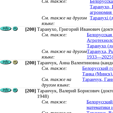
См. также:
Белорусска
Таранухо, 
агрономия
См. также на другом
Таранухі (д
языке:
[200]
Таранухо, Григорий Иванович (докт
См. также:
Белорусская 
Агротехноло
Таранухо (ди
См. также на другом
Тарануха, Ры
языке:
1933—2025
[200]
Таранчук, Анна Валентиновна (канди
См. также:
Белорусский г
Танка (Минск).
См. также на
Таранчук, Ганн
другом языке:
[200]
Таранчук, Валерий Борисович (докто
1948)
См. также:
Белорусский
математики 
См. также на
Таранчук, Ва