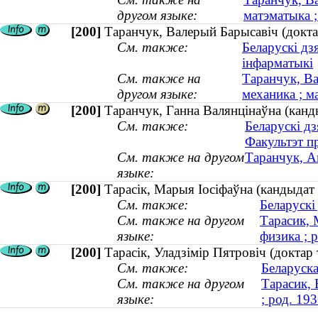
другом языке:
матэматыка ;
[200]
Таранчук, Валерый Барысавiч (доктар
См. также:
Беларускі дз
інфарматыкі
См. также на
Таранчук, Ва
другом языке:
механика ; м
[200]
Таранчук, Ганна Валянцінаўна (канды
См. также:
Беларускі дз
Факультэт п
См. также на другом
Таранчук, А
языке:
[200]
Тарасiк, Марыя Iociфаўна (кандыдат ф
См. также:
Беларускі
См. также на другом
Тарасик, 
языке:
физика ; 
[200]
Тарасік, Уладзімір Пятровіч (доктар
См. также:
Беларуска
См. также на другом
Тарасик,
языке:
; род. 193