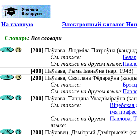
На главную
Словарь
:
Все словари
[200]
Паўлава, Людміла Пятроўна (кандыда
См. также:
Белар
См. также на другом языке:
Павло
[400]
Паўлава, Рыма Іванаўна (нар. 1948
[200]
Паўлава, Святлана Фёдараўна (кандыд
См. также:
Брэсц
См. также на другом языке:
Павло
[200]
Паўлава, Таццяна Уладзіміраўна (канд
См. также:
Віцебская 
імя прафес
См. также на другом
Павлова, Т
языке:
[200]
Паўлавец, Дзмітрый Дзмітрыевіч (кан