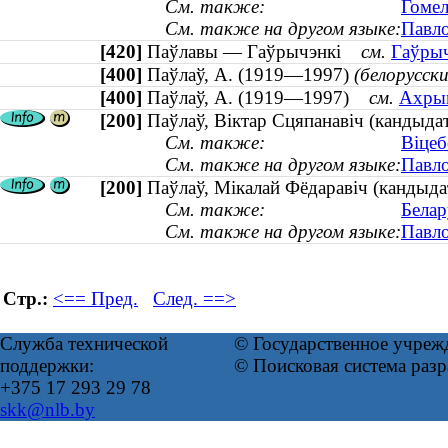
См. также:
Гомел
См. также на другом языке:
Павло
[420]
Паўлавы — Гаўрычэнкі
см.
Гаўрыч
[400]
Паўлаў, А. (1919—1997)
(белорусск
[400]
Паўлаў, А. (1919—1997)
см.
Ахрым
[200]
Паўлаў, Віктар Сцяпанавіч (кандыдат
См. также:
Віцеб
См. также на другом языке:
Павло
[200]
Паўлаў, Мікалай Фёдаравіч (кандыда
См. также:
Белар
См. также на другом языке:
Павло
Стр.:
<== Пред.
След. ==>
Служба технической
© Государственное учреж
поддержки:
© Поисковая система раз
+375 17 293 29 78
skk@nlb.by