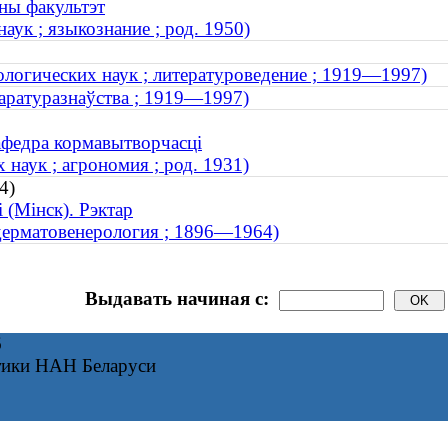
чны факультэт
ук ; языкознание ; род. 1950)
логических наук ; литературоведение ; 1919—1997)
таратуразнаўства ; 1919—1997)
афедра кормавытворчасці
наук ; агрономия ; род. 1931)
4)
 (Мінск). Рэктар
дерматовенерология ; 1896—1964)
Выдавать начиная с:
6
тики НАН Беларуси