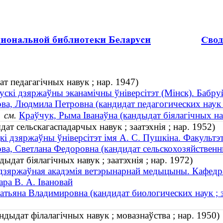
т педагагічных навук ; нар. 1947)
ускі дзяржаўны эканамічны ўніверсітэт (Мінск). Бабруй
ва, Людмила Петровна (кандидат педагогических наук 
)
см.
Краўчук, Рыма Іванаўна (кандыдат біялагічных нав
ат сельскагаспадарчых навук ; заатэхнія ; нар. 1952)
кі дзяржаўны ўніверсітэт імя А. С. Пушкіна. Факультэ
ва, Светлана Федоровна (кандидат сельскохозяйственны
ыдат біялагічных навук ; заатэхнія ; нар. 1972)
дзяржаўная акадэмія ветэрынарнай медыцыны. Кафедра
ара В. А. Івановай
атьяна Владимировна (кандидат биологических наук ; з
дыдат філалагічных навук ; мовазнаўства ; нар. 1950)