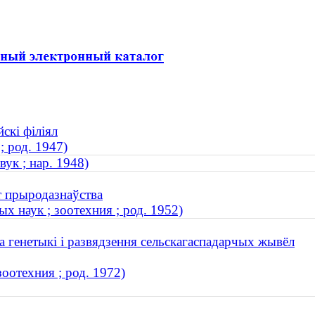
скі філіял
; род. 1947)
ук ; нар. 1948)
т прыродазнаўства
х наук ; зоотехния ; род. 1952)
 генетыкі і развядзення сельскагаспадарчых жывёл
оотехния ; род. 1972)