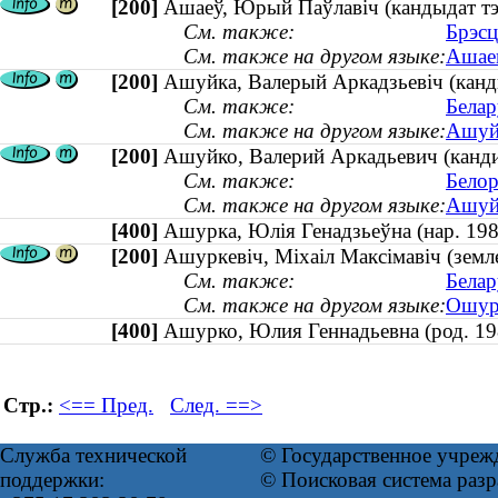
[200]
Ашаеў, Юрый Паўлавіч (кандыдат тэх
См. также:
Брэсц
См. также на другом языке:
Ашаев
[200]
Ашуйка, Валерый Аркадзьевіч (кандыд
См. также:
Белар
См. также на другом языке:
Ашуйк
[200]
Ашуйко, Валерий Аркадьевич (кандид
См. также:
Белор
См. также на другом языке:
Ашуйк
[400]
Ашурка, Юлія Генадзьеўна (нар. 1
[200]
Ашуркевіч, Міхаіл Максімавіч (земле
См. также:
Белар
См. также на другом языке:
Ошурк
[400]
Ашурко, Юлия Геннадьевна (род. 
Стр.:
<== Пред.
След. ==>
Служба технической
© Государственное учреж
поддержки:
© Поисковая система раз