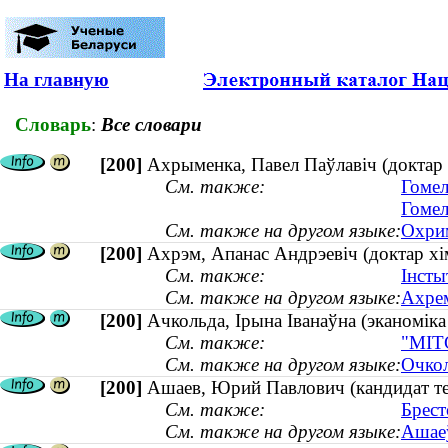
На главную
Словарь
:
Все словари
[200]
Ахрыменка, Павел Паўлавіч (доктар 
См. также:
Гомел
Гомел
См. также на другом языке:
Охрим
[200]
Ахрэм, Апанас Андрэевіч (доктар хі
См. также:
Інсты
См. также на другом языке:
Ахрем
[200]
Ачкольда, Ірына Іванаўна (эканоміка 
См. также:
"МІТС
См. также на другом языке:
Очкол
[200]
Ашаев, Юрий Павлович (кандидат тех
См. также:
Брест
См. также на другом языке:
Ашаеў