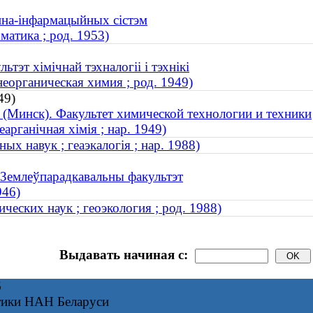
онна-інфармацыйных сістэм
атика ; род. 1953)
тэт хімічнай тэхналогіі і тэхнікі
еорганическая химия ; род. 1949)
49)
 (Минск). Факультет химической технологии и техники
рганічная хімія ; нар. 1949)
х навук ; геаэкалогія ; нар. 1988)
. Землеўпарадкавальны факультэт
946)
еских наук ; геоэкология ; род. 1988)
Выдавать начиная с:
6
тики НАН Беларуси