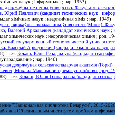
нічных навук ; інфарматыка ; нар. 1953)
кі дзяржаўны тэхнічны ўніверсітэт. Факультэт электр
, Юрий Павлович (кандидат технических наук ; информ
ат хімічных навук ; неарганічная хімія ; нар. 1949)
ускі дзяржаўны тэхналагічны ўніверсітэт (Мінск). Факуль
о, Валерий Аркадьевич (кандидат химических наук ; н
ат химических наук ; неорганическая химия ; род. 19
усский государственный технологический университет
а, Валерый Аркадзьевіч (кандыдат хімічных навук ; неа
988)
см.
Кокаш, Юлія Генадзьеўна (кандыдат геаграфічны
ўпарадкаванне ; нар. 1946)
уская дзяржаўная сельскагаспадарчая акадэмія (Горкі)
евич, Михаил Максимович (землеустройство ; род. 1
1988)
см.
Кокош, Юлия Геннадьевна (кандидат географич
дение "Национальная библиотека Беларуси", 2015-202
работана Объединенным институтом проблем информа