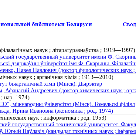
філалагічных навук ; літаратуразнаўства ; 1919—1997)
ьский государственный университет имени Ф. Скорин
ьскі дзяржаўны ўніверсітэт імя Ф. Скарыны. Філалагі
енко, Павел Павлович (доктор филологических наук ;
мічных навук ; арганічная хімія ; 1913—2010)
тут біяарганічнай хіміі (Мінск). Дырэктар
, Афанасий Андреевич (доктор химических наук ; орг
; нар. 1974)
О", міжнародны ўніверсітэт (Мінск). Гомельскі філіял
ьда, Ирина Ивановна (экономика ; род. 1974)
нических наук ; информатика ; род. 1953)
ский государственный технический университет. Факу
, Юрый Паўлавіч (кандыдат тэхнічных навук ; інфарма