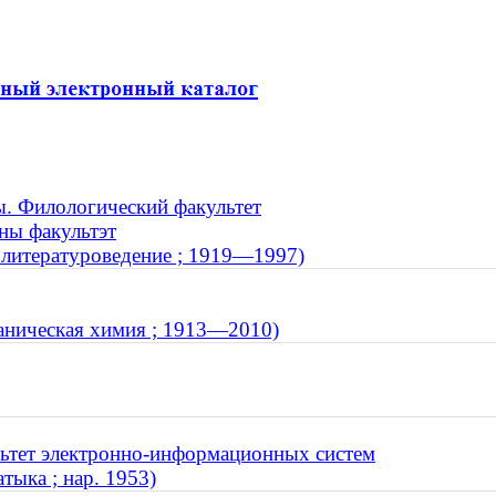
ы. Филологический факультет
чны факультэт
 литературоведение ; 1919—1997)
аническая химия ; 1913—2010)
льтет электронно-информационных систем
тыка ; нар. 1953)