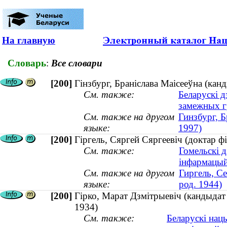
На главную
Словарь
:
Все словари
[200]
Гінзбург, Браніслава Маісееўна (ка
См. также:
Беларускі д
замежных г
См. также на другом
Гинзбург, 
языке:
1997)
[200]
Гіргель, Сяргей Сяргеевіч (доктар фі
См. также:
Гомельскі д
інфармацый
См. также на другом
Гиргель, Се
языке:
род. 1944)
[200]
Гірко, Марат Дзмітрыевіч (кандыдат 
1934)
См. также:
Беларускі нац