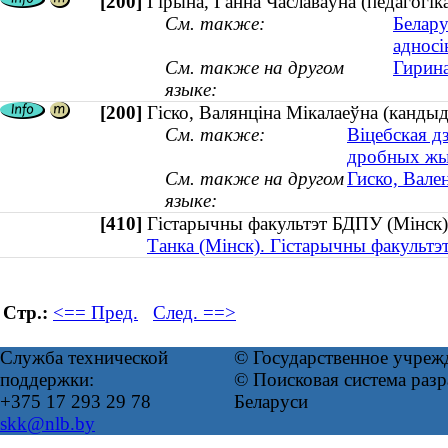
[200]
Гірына, Ганна Чаславаўна (педагогіка
См. также:
Белару
адносі
См. также на другом
Гирина
языке:
[200]
Гіско, Валянціна Мікалаеўна (кандыд
См. также:
Віцебская д
дробных жы
См. также на другом
Гиско, Вале
языке:
[410]
Гістарычны факультэт БДПУ (Мін
Танка (Мінск). Гістарычны факультэ
Стр.:
<== Пред.
След. ==>
Служба технической
© Государственное учреж
поддержки:
© Поисковая система ра
+375 17 293 29 78
Беларуси
skk@nlb.by