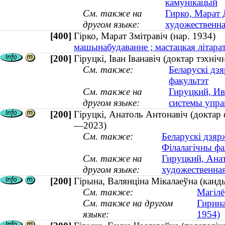
камунікацый
См. также на
Гирко, Марат 
другом языке:
художественная
[400]
Гірко, Марат Змітравіч (нар. 1934
машынабудаванне ; мастацкая літарат
[200]
Гіруцкі, Іван Іванавіч (доктар тэхні
См. также:
Беларускі дз
факультэт
См. также на
Гируцкий, Ив
другом языке:
системы управ
[200]
Гіруцкі, Анатоль Антонавіч (доктар ф
—2023)
См. также:
Беларускі дзяр
Філалагічны фа
См. также на
Гируцкий, Анат
другом языке:
художественна
[200]
Гірына, Валянціна Мікалаеўна (канды
См. также:
Магілё
См. также на другом
Гирина
языке:
1954)