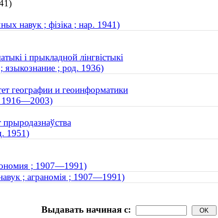
41)
ых навук ; фізіка ; нар. 1941)
атыкі і прыкладной лінгвістыкі
 языкознание ; род. 1936)
тет географии и геоинформатики
; 1916—2003)
т прыродазнаўства
. 1951)
рономия ; 1907—1991)
навук ; аграномія ; 1907—1991)
Выдавать начиная с: