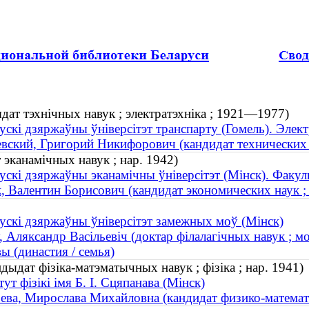
дат тэхнічных навук ; электратэхніка ; 1921—1977)
ускі дзяржаўны ўніверсітэт транспарту (Гомель). Элек
вский, Григорий Никифорович (кандидат технических 
 эканамічных навук ; нар. 1942)
ускі дзяржаўны эканамічны ўніверсітэт (Мінск). Факуль
, Валентин Борисович (кандидат экономических наук ; 
ускі дзяржаўны ўніверсітэт замежных моў (Мінск)
, Аляксандр Васільевіч (доктар філалагічных навук ; мо
ы (династия / семья)
дыдат фізіка-матэматычных навук ; фізіка ; нар. 1941)
тут фізікі імя Б. І. Сцяпанава (Мінск)
ева, Мирослава Михайловна (кандидат физико-математи