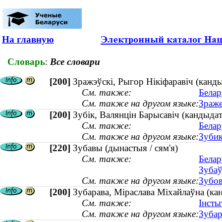
На главную
Словарь
:
Все словари
[200]
Зражэўскі, Рыгор Нікіфаравіч (канды
См. также:
Белар
См. также на другом языке:
Зраже
[200]
Зубік, Валянцін Барысавіч (кандыдат
См. также:
Белар
См. также на другом языке:
Зубик
[220]
Зубавы (дынастыя / сям'я)
См. также:
Белар
Зубаў
См. также на другом языке:
Зубов
[200]
Зубарава, Міраслава Міхайлаўна (кан
См. также:
Інсты
См. также на другом языке:
Зубар