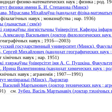
ндидат физико-математических наук ; физика ; род. 19
тут физики имени Б. И. Степанова (Минск)
ава, Міраслава Міхайлаўна (кандыдат фізіка-матэматычн
філалагічных навук ; мовазнаўства ; нар. 1936)
ы (дынастыя / сям'я)
і дзяржаўны лінгвістычны ўніверсітэт. Кафедра інфарм
, Александр Васильевич (доктор филологических наук ;
 геаграфічных навук ; 1916—2003)
усский государственный университет (Минск). Факуль
, Сергей Михайлович (кандидат географических наук 
 хімічных навук ; нар. 1951)
кі дзяржаўны ўніверсітэт імя А. С. Пушкіна. Факультэ
, Ирина Валентиновна (кандидат химических наук ; род
эхнічных навук ; аграномія ; 1907—1991)
тут меліярацыі (Мінск). Дырэктар
, Василий Мартынович (доктор технических наук ; аг
1991)
см.
Зубец, Васіль Мартынавіч (доктар тэхнічных 