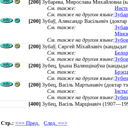
[200]
Зубарева, Мирослава Михайловна (ка
См. также:
Инсти
См. также на другом языке:
Зубар
[200]
Зубаў, Аляксандр Васільевіч (доктар 
См. также:
Зубав
Мінск
См. также на другом языке:
Зубов
[200]
Зубаў, Сяргей Міхайлавіч (кандыдат
См. также:
Белор
См. также на другом языке:
Зубов
[200]
Зубец, Ірына Валянцінаўна (кандыдат
См. также:
Брэсц
См. также на другом языке:
Зубец
[200]
Зубец, Васіль Мартынавіч (доктар т
См. также:
Інсты
См. также на другом языке:
Зубец
[400]
Зубец, Васіль Марцінавіч (1907—
Стр.:
<== Пред.
След. ==>