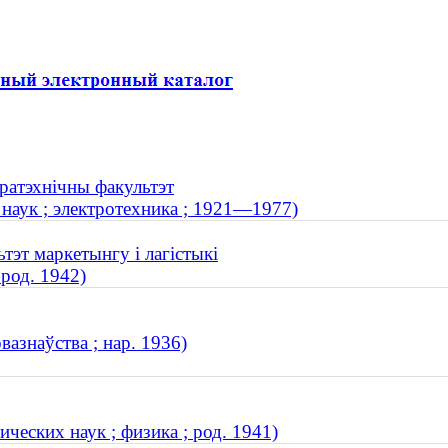
тратэхнічны факультэт
наук ; электротехника ; 1921—1977)
тэт маркетынгу і лагістыкі
род. 1942)
вазнаўства ; нар. 1936)
ческих наук ; физика ; род. 1941)