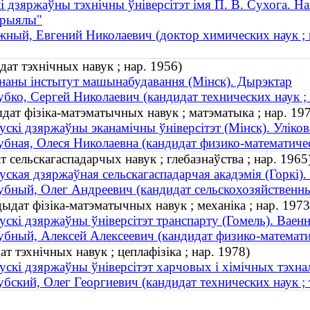
і дзяржаўны тэхнічны ўніверсітэт імя П. В. Сухога. На
эрыялы"
ный, Евгений Николаевич (доктор химических наук ; к
ат тэхнічных навук ; нар. 1956)
наны інстытут машынабудавання (Мінск). Дырэктар
бко, Сергей Николаевич (кандидат технических наук ; 
дат фізіка-матэматычных навук ; матэматыка ; нар. 19
ускі дзяржаўны эканамічны ўніверсітэт (Мінск). Уліко
бная, Олеся Николаевна (кандидат физико-математическ
сельскагаспадарчых навук ; глебазнаўства ; нар. 1965
уская дзяржаўная сельскагаспадарчая акадэмія (Горкі).
бный, Олег Андреевич (кандидат сельскохозяйственных
дат фізіка-матэматычных навук ; механіка ; нар. 1973
ускі дзяржаўны ўніверсітэт транспарту (Гомель). Ваен
бный, Алексей Алексеевич (кандидат физико-математич
т тэхнічных навук ; цеплафізіка ; нар. 1978)
ускі дзяржаўны ўніверсітэт харчовых і хімічных тэхна
бский, Олег Георгиевич (кандидат технических наук ; 