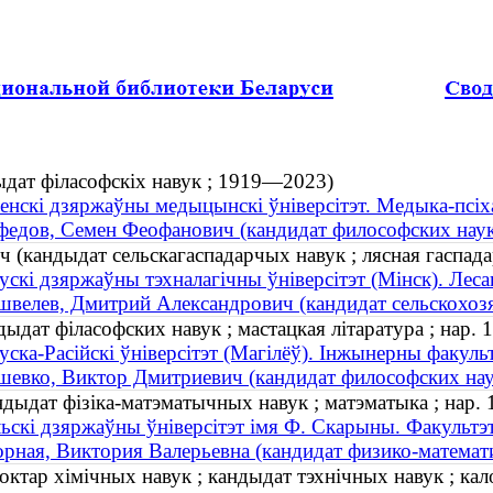
ыдат філасофскіх навук ; 1919—2023)
енскі дзяржаўны медыцынскі ўніверсітэт. Медыка-псіх
едов, Семен Феофанович (кандидат философских нау
(кандыдат сельскагаспадарчых навук ; лясная гаспадар
ускі дзяржаўны тэхналагічны ўніверсітэт (Мінск). Лес
велев, Дмитрий Александрович (кандидат сельскохозяй
ыдат філасофских навук ; мастацкая літаратура ; нар. 
уска-Расійскі ўніверсітэт (Магілёў). Інжынерны факуль
евко, Виктор Дмитриевич (кандидат философских наук 
дыдат фізіка-матэматычных навук ; матэматыка ; нар. 
ьскі дзяржаўны ўніверсітэт імя Ф. Скарыны. Факультэт
рная, Виктория Валерьевна (кандидат физико-математич
ктар хімічных навук ; кандыдат тэхнічных навук ; калоі