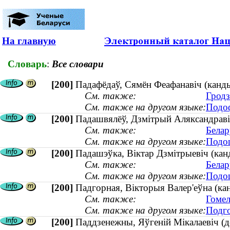
На главную
Словарь
:
Все словари
[200]
Падафёдаў, Сямён Феафанавіч (канд
См. также:
Гродз
См. также на другом языке:
Подоф
[200]
Падашвялёў, Дзмітрый Аляксандравіч 
См. также:
Белар
См. также на другом языке:
Подош
[200]
Падашэўка, Віктар Дзмітрыевіч (канд
См. также:
Белар
См. также на другом языке:
Подош
[200]
Падгорная, Вікторыя Валер'еўна (кан
См. также:
Гомел
См. также на другом языке:
Подго
[200]
Паддзенежны, Яўгеній Мікалаевіч (до