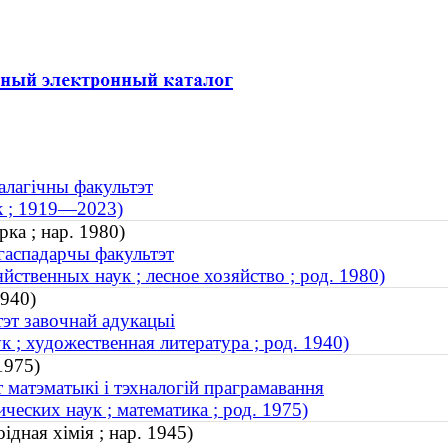
алагічны факультэт
к ; 1919—2023)
ка ; нар. 1980)
агаспадарчы факультэт
ственных наук ; лесное хозяйство ; род. 1980)
1940)
тэт завочнай адукацыі
; художественная литература ; род. 1940)
1975)
 матэматыкі і тэхналогій праграмавання
еских наук ; математика ; род. 1975)
дная хімія ; нар. 1945)