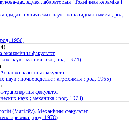
вукова-даследчая лабараторыя "Тэхнічная кераміка і
андидат технических наук ; коллоидная химия ; род.
род. 1956)
74)
ва-эканамічны факультэт
их наук ; математика ; род. 1974)
)
 Агратэхналагічны факультэт
 наук ; почвоведение ; агрохимия ; род. 1965)
)
на-транспартны факультэт
еских наук ; механика ; род. 1973)
логій (Магілёў). Механічны факультэт
теплофизика ; род. 1978)