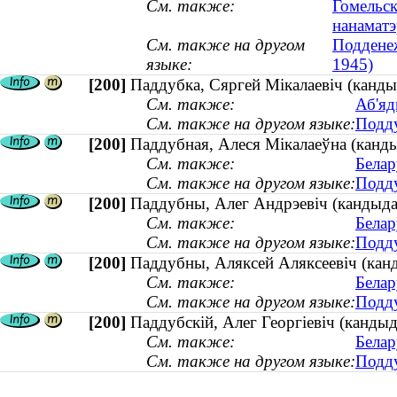
См. также:
Гомельск
нанамат
См. также на другом
Подденеж
языке:
1945)
[200]
Паддубка, Сяргей Мікалаевіч (кандыд
См. также:
Аб'яд
См. также на другом языке:
Подду
[200]
Паддубная, Алеся Мікалаеўна (канды
См. также:
Белар
См. также на другом языке:
Подду
[200]
Паддубны, Алег Андрэевіч (кандыдат 
См. также:
Белар
См. также на другом языке:
Подду
[200]
Паддубны, Аляксей Аляксеевіч (канды
См. также:
Белар
См. также на другом языке:
Подду
[200]
Паддубскій, Алег Георгіевіч (кандыда
См. также:
Белар
См. также на другом языке:
Подду