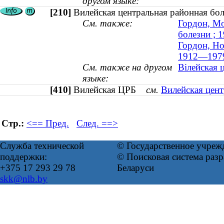
другом языке:
[210]
Вилейская центральная районная бо
См. также:
Гордон, Мо
болезни ;
Гордон, Но
1912—197
См. также на другом
Вілейская 
языке:
[410]
Вилейская ЦРБ
см.
Вилейская цент
Стр.:
<== Пред.
След. ==>
Служба технической
© Государственное учреж
поддержки:
© Поисковая система ра
+375 17 293 29 78
Беларуси
skk@nlb.by