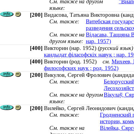
См. также на другом
"Виап
языке:
[200]
Видасова, Татьяна Викторовна (канд
См. также:
Витебская государс
разведения сельск
См. также на
Відасава, Таццяна 
другом языке:
нар. 1957)
[400]
Викторин (нар. 1952)
(русский язык)
кандыдат філасофскіх навук ; нар. 19
[400]
Викторин (род. 1952)
см.
Михеев, 
философских наук ; род. 1952)
[200]
Викулов, Сергей Фролович (кандида
См. также:
Белорусский
Лесохозяйст
См. также на другом
Вікулаў, Ся
языке:
[200]
Вилейко, Сергей Леонидович (кандид
См. также:
Гродненский 
истории, ком
См. также на
Вілейка, Сярг