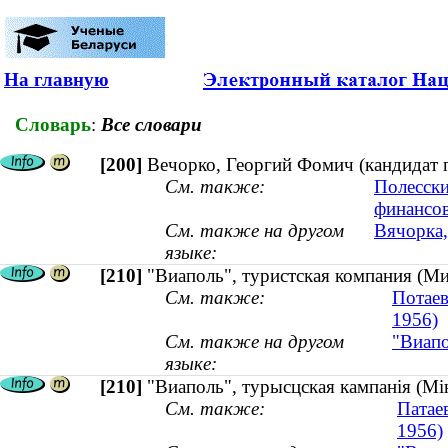
На главную
Словарь
:
Все словари
[200]
Вечорко, Георгий Фомич (кандидат 
См. также:
Полесски
финансо
См. также на другом
Вячорка,
языке:
[210]
"Виаполь", туристская компания (Ми
См. также:
Потаев
1956)
См. также на другом
"Виапо
языке:
[210]
"Виаполь", турысцская кампанія (Мі
См. также:
Патаев
1956)