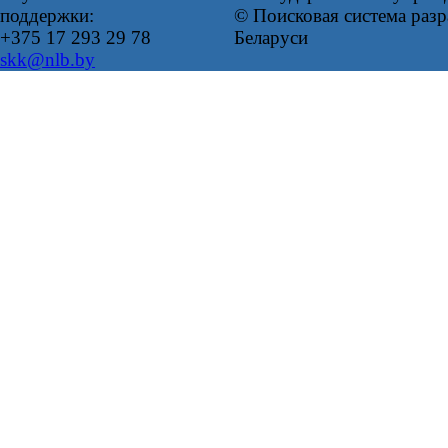
поддержки:
© Поисковая система ра
+375 17 293 29 78
Беларуси
skk@nlb.by