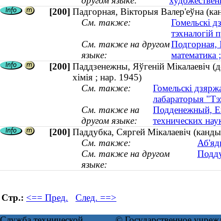
другом языке:
художественн
[200]
Падгорная, Вікторыя Валер'еўна (кан
См. также:
Гомельскі д
тэхналогій 
См. также на другом
Подгорная, 
языке:
математика ;
[200]
Паддзенежны, Яўгеній Мікалаевіч (до
хімія ; нар. 1945)
См. также:
Гомельскі дзяржа
лабараторыя "Тэ
См. также на
Подденежный, Ев
другом языке:
технических наук
[200]
Паддубка, Сяргей Мікалаевіч (кандыд
См. также:
Аб'яд
См. также на другом
Подду
языке:
Стр.:
<== Пред.
След. ==>
Служба технической
© Государственное учреж