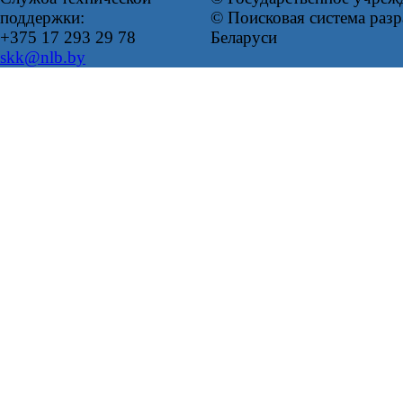
поддержки:
© Поисковая система ра
+375 17 293 29 78
Беларуси
skk@nlb.by