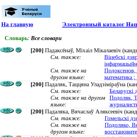
На главную
Словарь
:
Все словари
[200]
Падаксёнаў, Міхаіл Мікалаевіч (канд
См. также:
Віцебскі дзя
інфармацыйн
См. также на
Подоксенов, 
другом языке:
математика ;
[200]
Падаляк, Таццяна Уладзіміраўна (кан
См. также:
Беларускі 
См. также на другом
Подоляк, Т
языке:
журналисти
[200]
Падаляка, Вячаслаў Аляксеевіч (кан
См. также:
Гомельскі дз
См. также на
Подоляко, Вя
другом языке:
восстановите