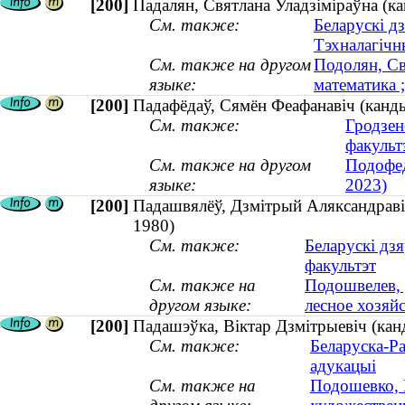
[200]
Падалян, Святлана Уладзіміраўна (ка
См. также:
Беларускі д
Тэхналагічн
См. также на другом
Подолян, Св
языке:
математика ;
[200]
Падафёдаў, Сямён Феафанавіч (канд
См. также:
Гродзен
факульт
См. также на другом
Подофед
языке:
2023)
[200]
Падашвялёў, Дзмітрый Аляксандравіч 
1980)
См. также:
Беларускі дз
факультэт
См. также на
Подошвелев, 
другом языке:
лесное хозяйс
[200]
Падашэўка, Віктар Дзмітрыевіч (канд
См. также:
Беларуска-Ра
адукацыі
См. также на
Подошевко, 