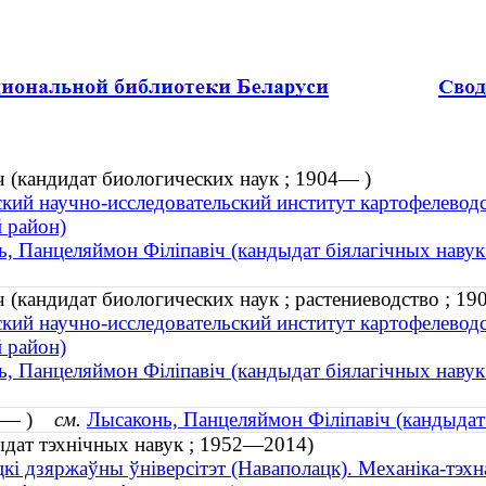
(кандидат биологических наук ; 1904— )
кий научно-исследовательский институт картофелевод
 район)
, Панцеляймон Філіпавіч (кандыдат біялагічных навук
(кандидат биологических наук ; растениеводство ; 19
кий научно-исследовательский институт картофелевод
 район)
, Панцеляймон Філіпавіч (кандыдат біялагічных навук 
904— )
см.
Лысаконь, Панцеляймон Філіпавіч (кандыдат
ыдат тэхнічных навук ; 1952—2014)
кі дзяржаўны ўніверсітэт (Наваполацк). Механіка-тэхн