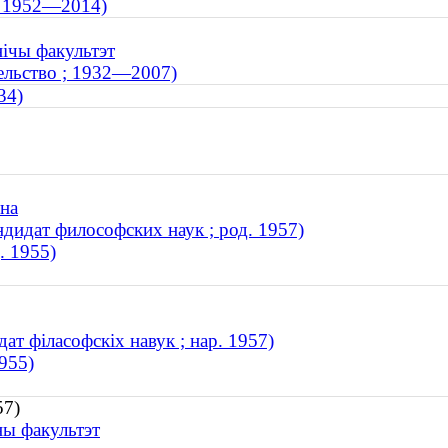
; 1952—2014)
нічы факультэт
тельство ; 1932—2007)
34)
на
дидат философских наук ; род. 1957)
. 1955)
ат філасофскіх навук ; нар. 1957)
1955)
57)
ны факультэт