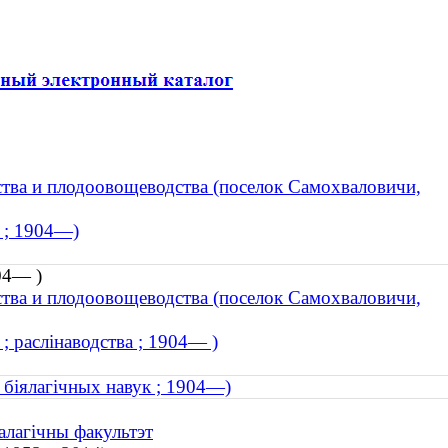
ства и плодоовощеводства (поселок Самохваловичи,
 ; 1904—)
04— )
ства и плодоовощеводства (поселок Самохваловичи,
; раслінаводства ; 1904— )
 біялагічных навук ; 1904—)
алагічны факультэт