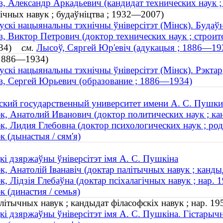
, Александр Аркадьевич (кандидат технических наук 
нічных навук ; будаўніцтва ; 1932—2007)
ускі нацыянальны тэхнічны ўніверсітэт (Мінск). Будаў
, Виктор Петрович (доктор технических наук ; строи
1934)
см.
Лысоў, Сяргей Юр'евіч (адукацыя ; 1886—19
 1886—1934)
ускі нацыянальны тэхнічны ўніверсітэт (Мінск). Рэктар
, Сергей Юрьевич (образование ; 1886—1934)
ский государственный университет имени А. С. Пушки
, Анатолий Иванович (доктор политических наук ; кан
, Лидия Глебовна (доктор психологических наук ; род
 (дынастыя / сям'я)
кі дзяржаўны ўніверсітэт імя А. С. Пушкіна
, Анатолій Іванавіч (доктар палітычных навук ; кандыд
, Лідзія Глебаўна (доктар псіхалагічных навук ; нар. 
 (династия / семья)
літычных навук ; кандыдат філасофскіх навук ; нар. 19
кі дзяржаўны ўніверсітэт імя А. С. Пушкіна. Гістарыч