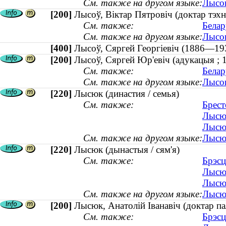
См. также на другом языке:
Лысов
[200]
Лысоў, Віктар Пятровіч (доктар тэх
См. также:
Белар
См. также на другом языке:
Лысов
[400]
Лысоў, Сяргей Георгіевіч (1886—
[200]
Лысоў, Сяргей Юр'евіч (адукацыя ;
См. также:
Белар
См. также на другом языке:
Лысов
[220]
Лысюк (династия / семья)
См. также:
Брест
Лысюк
Лысюк
См. также на другом языке:
Лысюк
[220]
Лысюк (дынастыя / сям'я)
См. также:
Брэсц
Лысюк
Лысюк
См. также на другом языке:
Лысюк
[200]
Лысюк, Анатолій Іванавіч (доктар па
См. также:
Брэсц