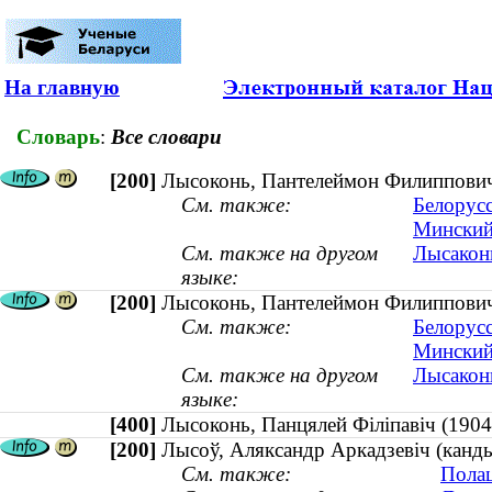
На главную
Словарь
:
Все словари
[200]
Лысоконь, Пантелеймон Филиппович 
См. также:
Белорусс
Минский
См. также на другом
Лысаконь
языке:
[200]
Лысоконь, Пантелеймон Филиппович 
См. также:
Белорусс
Минский
См. также на другом
Лысаконь
языке:
[400]
Лысоконь, Панцялей Філіпавіч (1
[200]
Лысоў, Аляксандр Аркадзевіч (канд
См. также:
Полац