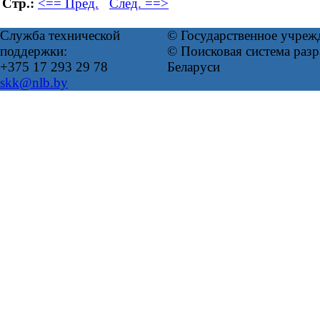
Стр.:
<== Пред.
След. ==>
Служба технической
© Государственное учреж
поддержки:
© Поисковая система ра
+375 17 293 29 78
Беларуси
skk@nlb.by