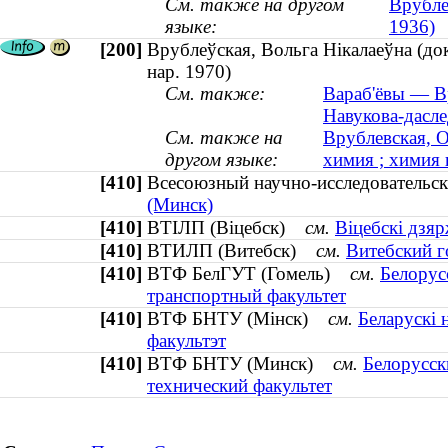
См. также на другом
Врубле
языке:
1936)
[200]
Врублеўская, Вольга Нiкалаеўна (докт
нар. 1970)
См. также:
Вараб'ёвы — В
Навукова-дасле
См. также на
Врублевская, О
другом языке:
химия ; химия 
[410]
Всесоюзный научно-исследователь
(Минск)
[410]
ВТІЛП (Віцебск)
см.
Віцебскі дзяр
[410]
ВТИЛП (Витебск)
см.
Витебский г
[410]
ВТФ БелГУТ (Гомель)
см.
Белорус
транспортный факультет
[410]
ВТФ БНТУ (Мінск)
см.
Беларускі 
факультэт
[410]
ВТФ БНТУ (Минск)
см.
Белорусск
технический факультет