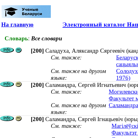
На главную
Словарь
:
Все словари
[200]
Саладуха, Аляксандр Сяргеевіч (канд
См. также:
Беларуск
сацыяль
См. также на другом
Солодухо
языке:
1976)
[200]
Саламандра, Сергей Игнатьевич (юри
См. также:
Могилевски
Факультет 
См. также на другом
Саламандра
языке:
[200]
Саламандра, Сяргей Ігнацьевіч (юры
См. также:
Магілёўскі
Факультэт 