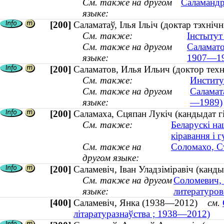
См. также на другом
Саламандр
языке:
[200]
Саламатаў, Ілья Ільіч (доктар тэхн
См. также:
Інстытут
См. также на другом
Саламато
языке:
1907—19
[200]
Саламатов, Илья Ильич (доктор тех
См. также:
Институ
См. также на другом
Саламата
языке:
—1989)
[200]
Саламаха, Сцяпан Лукіч (кандыдат 
См. также:
Беларускі на
кіравання і 
См. также на
Соломахо, С
другом языке:
[200]
Саламевіч, Іван Уладзіміравіч (канд
См. также на другом
Соломевич, 
языке:
литературов
[400]
Саламевіч, Янка (1938—2012)
см.
літаратуразнаўства ; 1938—2012)