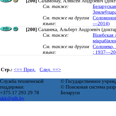
[200]
Саламонаў, Аляксей Андрэевіч (докт
См. также:
Беларуская
Землеўпар
См. также на другом
Соломонов,
языке:
—2014)
[200]
Саланека, Альберт Андрэевіч (докта
См. также:
Віцебская
мікрабіялог
См. также на другом
Солонеко, 
языке:
; 1937—20
Стр.:
<== Пред.
След. ==>
Служба технической
© Государственное учреж
поддержки:
© Поисковая система ра
+375 17 293 29 78
Беларуси
skk@nlb.by