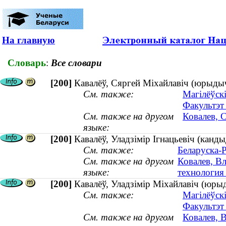
На главную
Словарь
:
Все словари
[200]
Кавалёў, Сяргей Міхайлавіч (юрыдыч
См. также:
Магілёўскі
Факультэт 
См. также на другом
Ковалев, 
языке:
[200]
Кавалёў, Уладзімір Ігнацьевіч (канды
См. также:
Беларуска-Р
См. также на другом
Ковалев, В
языке:
технология 
[200]
Кавалёў, Уладзімір Міхайлавіч (юрыд
См. также:
Магілёўскі
Факультэт 
См. также на другом
Ковалев, 