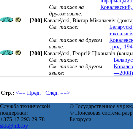
інфармацыйны
См. также на
Ковалевский,
другом языке:
[200]
Кавалеўскі, Віктар Мікалаевіч (докта
См. также:
Беларускі
тэхналагі
См. также на другом
Ковалевск
языке:
; род. 194
[200]
Кавалеўскі, Георгій Ціханавіч (кан
См. также:
Беларус
См. также на другом
Ковалев
языке:
—2008)
Стр.:
<== Пред.
След. ==>
Служба технической
© Государственное учреж
поддержки:
© Поисковая система ра
+375 17 293 29 78
Беларуси
skk@nlb.by