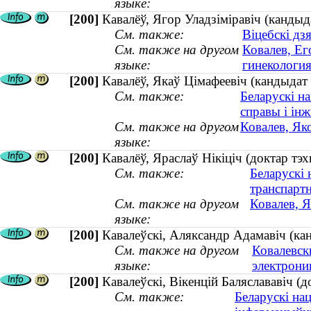
языке:
[200]
Кавалёў, Ягор Уладзіміравіч (кандыда
См. также:
Віцебскі дз
См. также на другом
Ковалев, Ег
языке:
гинекология
[200]
Кавалёў, Якаў Цімафеевіч (кандыдат
См. также:
Беларускі н
справы і інж
См. также на другом
Ковалев, Як
языке:
[200]
Кавалёў, Яраслаў Нікіціч (доктар тэх
См. также:
Беларускі 
транспарт
См. также на другом
Ковалев, Я
языке:
[200]
Кавалеўскі, Аляксандр Адамавіч (кан
См. также на другом
Ковалевск
языке:
электроник
[200]
Кавалеўскі, Вікенцій Баляслававіч (д
См. также:
Беларускі на