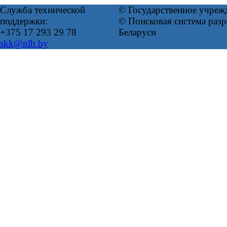
Служба технической
© Государственное учреж
поддержки:
© Поисковая система ра
+375 17 293 29 78
Беларуси
skk@nlb.by