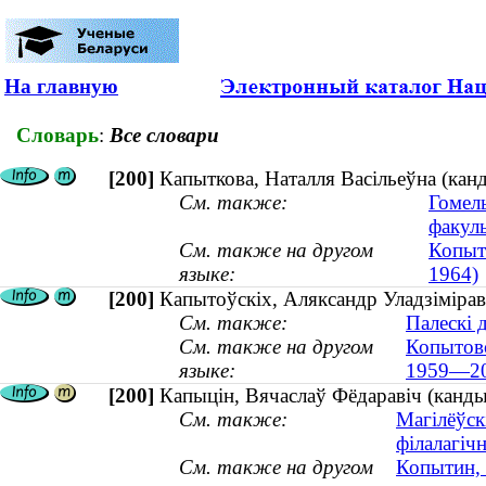
На главную
Словарь
:
Все словари
[200]
Капыткова, Наталля Васільеўна (кан
См. также:
Гомел
факуль
См. также на другом
Копытк
языке:
1964)
[200]
Капытоўскіх, Аляксандр Уладзімірав
См. также:
Палескі 
См. также на другом
Копытовс
языке:
1959—20
[200]
Капыцін, Вячаслаў Фёдаравіч (канд
См. также:
Магілёўск
філалагіч
См. также на другом
Копытин, 