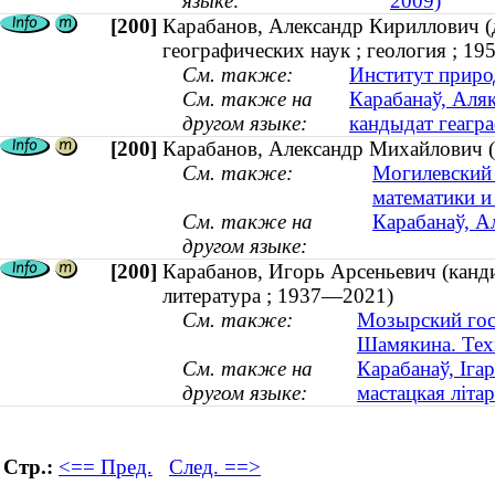
языке:
2009)
[200]
Карабанов, Александр Кириллович (д
географических наук ; геология ; 1
См. также:
Институт приро
См. также на
Карабанаў, Аляк
другом языке:
кандыдат геагра
[200]
Карабанов, Александр Михайлович (
См. также:
Могилевский 
математики и
См. также на
Карабанаў, А
другом языке:
[200]
Карабанов, Игорь Арсеньевич (канди
литература ; 1937—2021)
См. также:
Мозырский гос
Шамякина. Тех
См. также на
Карабанаў, Ігар
другом языке:
мастацкая літа
Стр.:
<== Пред.
След. ==>