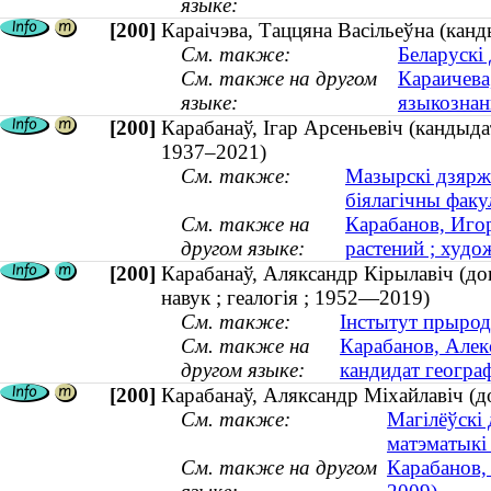
языке:
[200]
Караiчэва, Таццяна Васiльеўна (канд
См. также:
Беларускі
См. также на другом
Караичева
языке:
языкознани
[200]
Карабанаў, Ігар Арсеньевіч (кандыдат 
1937–2021)
См. также:
Мазырскі дзяржа
біялагічны факу
См. также на
Карабанов, Игор
другом языке:
растений ; худо
[200]
Карабанаў, Аляксандр Кірылавіч (до
навук ; геалогія ; 1952—2019)
См. также:
Інстытут прырод
См. также на
Карабанов, Алек
другом языке:
кандидат геогра
[200]
Карабанаў, Аляксандр Міхайлавіч (д
См. также:
Магілёўскі 
матэматыкі
См. также на другом
Карабанов,