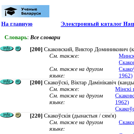
На главную
Словарь
:
Все словари
[200]
Скаковский, Виктор Доминикович (ка
См. также:
Минск
Скаков
См. также на другом
Скакоў
языке:
1962)
[200]
Скакоўскі, Віктар Дамінікавіч (канды
См. также:
Мінскі 
См. также на другом
Скаковс
языке:
1962)
Скакоўс
[220]
Скакоўскія (дынастыя / сям'я)
См. также на другом
Скаков
языке: