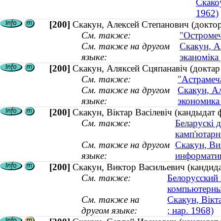
Скакоў
1962)
[200]
Скакун, Алексей Степанович (доктор
См. также:
"Остромеч
См. также на другом
Скакун, А
языке:
эканоміка 
[200]
Скакун, Аляксей Сцяпанавіч (доктар 
См. также:
"Астрамеча
См. также на другом
Скакун, Ал
языке:
экономика 
[200]
Скакун, Віктар Васілевіч (кандыдат 
См. также:
Беларускі д
камп'ютарн
См. также на другом
Скакун, Ви
языке:
информатик
[200]
Скакун, Виктор Васильевич (кандида
См. также:
Белорусский 
компьютерны
См. также на
Скакун, Вікт
другом языке:
; нар. 1968)