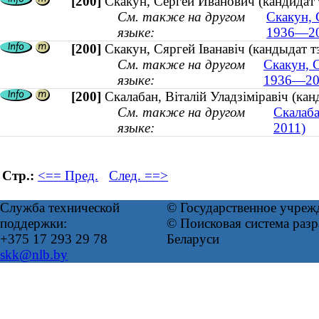
[200]
Скакун, Сергей Иванович (кандидат
См. также на другом
Скакун, 
языке:
1936—20
[200]
Скакун, Сяргей Іванавіч (кандыдат 
См. также на другом
Скакун, 
языке:
1936—20
[200]
Скалабан, Віталій Уладзіміравіч (к
См. также на другом
Скалаба
языке:
2011)
Стр.:
<== Пред.
След. ==>
Служба технической
© Государственное учреж
поддержки:
© Поисковая система ра
+375 17 293 29 78
Беларуси
skk@nlb.by