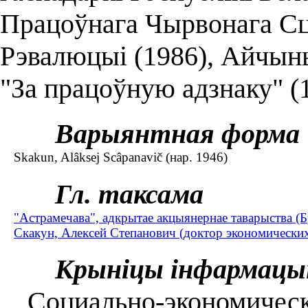
Працоўнага Чырвонага Сц
Рэвалюцыі (1986), Айчыны
"За працоўную адзнаку" (1
Варыянтная форма
Skakun, Alâksej Scâpanavіč (нар. 1946)
Гл. таксама
"Астрамечава", адкрытае акцыянернае таварыства (Б
Скакун, Алексей Степанович (доктор экономических 
Крыніцы інфармацы
Социально-экономическ