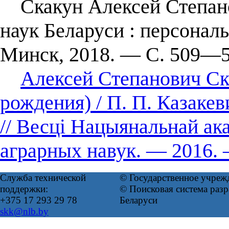
Скакун Алексей Степано
наук Беларуси : персонал
Минск, 2018. — С. 509—5
Алексей Степанович Ска
рождения) / П. П. Казакев
// Весці Нацыянальнай ака
аграрных навук. — 2016. 
Служба технической
© Государственное учреж
поддержки:
© Поисковая система ра
+375 17 293 29 78
Беларуси
skk@nlb.by