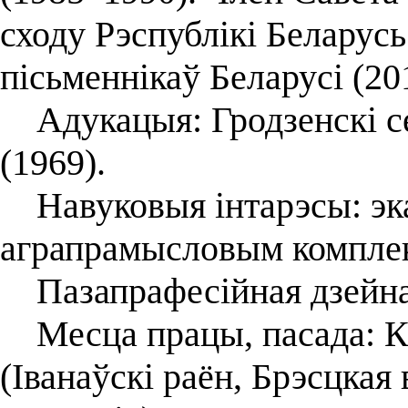
сходу Рэспублікі Беларус
пісьменнікаў Беларусі (20
Адукацыя: Гродзенскі се
(1969).
Навуковыя інтарэсы: эка
аграпрамысловым компле
Пазапрафесійная дзейнас
Месца працы, пасада: Ка
(Іванаўскі раён, Брэсцкая