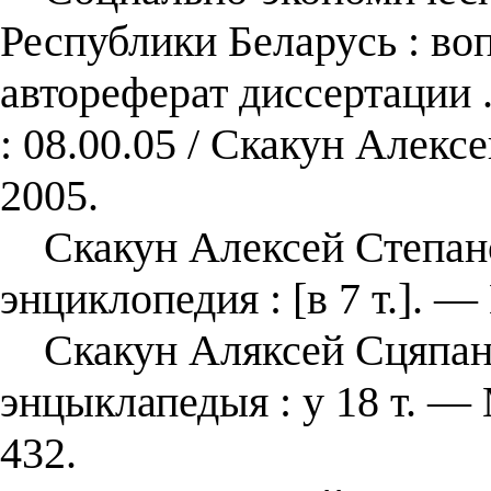
Республики Беларусь : во
автореферат диссертации .
: 08.00.05 / Скакун Алек
2005.
Скакун Алексей Степанов
энциклопедия : [в 7 т.]. —
Скакун Аляксей Сцяпанав
энцыклапедыя : у 18 т. — 
432.