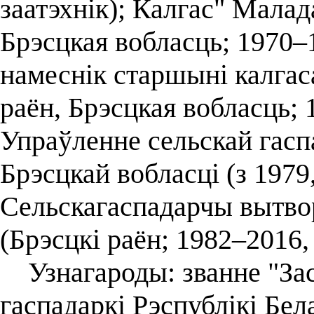
заатэхнік); Калгас" Малад
Брэсцкая вобласць; 1970–1
намеснік старшыні калгаса
раён, Брэсцкая вобласць; 
Упраўленне сельскай гаспа
Брэсцкай вобласці (з 1979,
Сельскагаспадарчы вытво
(Брэсцкі раён; 1982–2016,
Узнагароды: званне "Зас
гаспадаркі Рэспублікі Бел