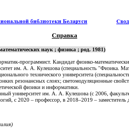
Справка
тематических наук ; физика ; род. 1981)
рматик-программист. Кандидат физико-математических 
ет им. А. А. Кулешова (специальность "Физика. Мате
ионального технического университета (специальност
нких резонансных слоях; светомодуляционные свойст
етической физики и информатики.
й университет им. А. А. Кулешова (с 2006, факультет
ий, с 2020 – профессор, в 2018–2019 – заместитель д
илия)