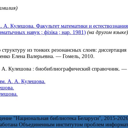
амилия)
 А. Кулешова. Факультет математики и естествознания
матычных навук ; фізіка ; нар. 1981)
(на другом языке)
уктуру из тонких резонансных слоев: диссертация ...
енко Елена Валерьевна. — Гомель, 2010.
А. Кулешова : биобиблиографический справочник. —
им. А. А. Кулешова.
ешова.
лешова.
дение "Национальная библиотека Беларуси", 2015-202
работана Объединенным институтом проблем информа