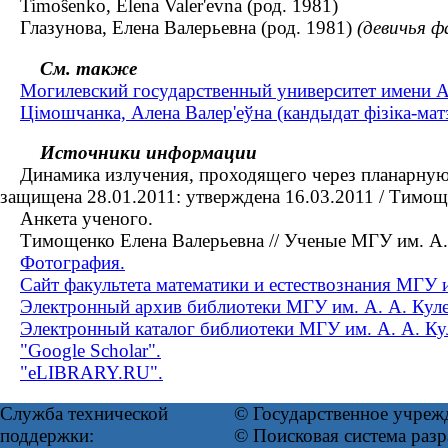
Timoŝenko, Elena Valer'evna (род. 1981)
Глазунова, Елена Валерьевна (род. 1981)
(девичья ф
См. также
Могилевский государственный университет имени А.
Цімошчанка, Алена Валер'еўна (кандыдат фізіка-матэ
Источники информации
Динамика излучения, проходящего через планарную стр
защищена 28.01.2011: утверждена 16.03.2011 / Тимощ
Анкета ученого.
Тимощенко Елена Валерьевна // Ученые МГУ им. А. 
Фотография.
Сайт факультета математики и естествознания МГУ 
Электронный архив библиотеки МГУ им. А. А. Кул
Электронный каталог библиотеки МГУ им. А. А. Ку
"Google Scholar".
"eLIBRARY.RU".
Служба технической
© Государственное учреж
поддержки:
© Поисковая система раз