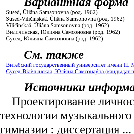
Вариантная форма
Sused, Ûliâna Samsonovna (род. 1962)
Sused-Viličinskaâ, Ûliâna Samsonovna (род. 1962)
Viličinskaâ, Ûliâna Samsonovna (род. 1962)
Виличинская, Юлияна Самсоновна (род. 1962)
Сусед, Юлияна Самсоновна (род. 1962)
См. также
Витебский государственный университет имени П. 
Сусед-Вілічынская, Юліяна Самсонаўна (кандыдат пе
Источники информ
Проектирование личнос
технологии музыкального
гимназии : диссертация ..