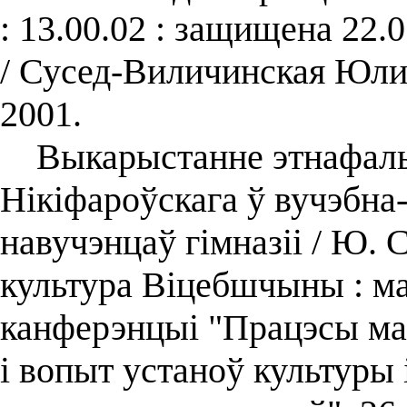
: 13.00.02 : защищена 22.
/ Сусед-Виличинская Юл
2001.
Выкарыстанне этнафаль
Нікіфароўскага ў вучэбна
навучэнцаў гімназіі / Ю. 
культура Віцебшчыны : м
канферэнцыі "Працэсы ма
і вопыт устаноў культуры