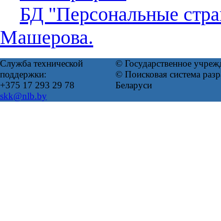
БД "Персональные стра
Машерова.
Служба технической
© Государственное учреж
поддержки:
© Поисковая система ра
+375 17 293 29 78
Беларуси
skk@nlb.by