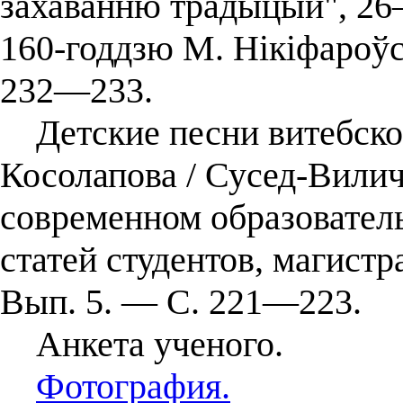
захаванню традыцый", 26―
160-годдзю М. Нікіфароўс
232―233.
Детские песни витебског
Косолапова / Сусед-Вилич
современном образователь
статей студентов, магист
Вып. 5. ― С. 221―223.
Анкета ученого.
Фотография.