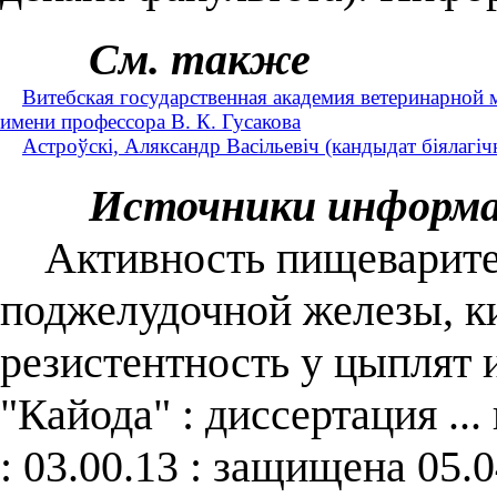
См. также
Витебская государственная академия ветеринарной
имени профессора В. К. Гусакова
Астроўскі, Аляксандр Васільевіч (кандыдат біялагічн
Источники информ
Активность пищеварител
поджелудочной железы, к
резистентность у цыплят 
"Кайода" : диссертация ..
: 03.00.13 : защищена 05.