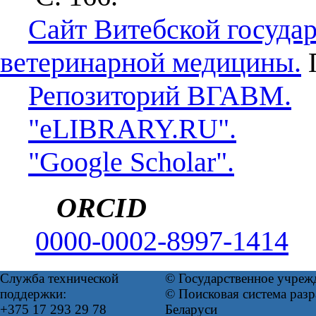
Сайт Витебской госуда
ветеринарной медицины.
П
Репозиторий ВГАВМ.
"eLIBRARY.RU".
"Google Scholar".
ORCID
0000-0002-8997-1414
Служба технической
© Государственное учреж
поддержки:
© Поисковая система ра
+375 17 293 29 78
Беларуси