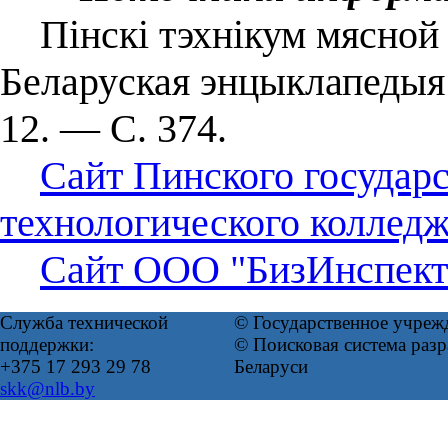
Пінскі тэхнікум мясной і
Беларуская энцыклапедыя :
12. — С. 374.
Сайт Пинского государс
технологического колледж
Сайт ООО "БизИнспект
Служба технической
© Государственное учреж
поддержки:
© Поисковая система ра
+375 17 293 29 78
Беларуси
skk@nlb.by