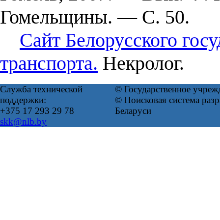
Гомельщины. — С. 50.
Сайт Белорусского госу
транспорта.
Некролог.
Служба технической
© Государственное учреж
поддержки:
© Поисковая система ра
+375 17 293 29 78
Беларуси
skk@nlb.by