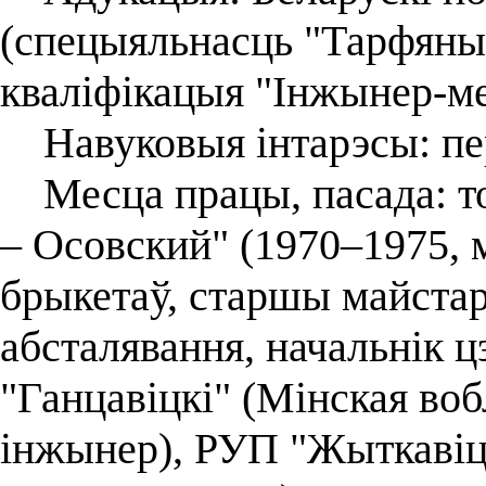
(спецыяльнасць "Тарфяны
кваліфікацыя "Інжынер-ме
Навуковыя інтарэсы: пер
Месца працы, пасада: т
– Осовский" (1970–1975, 
брыкетаў, старшы майстар
абсталявання, начальнік ц
"Ганцавіцкі" (Мінская во
інжынер), РУП "Жыткавіцк