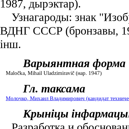
1987, дырэктар).
Узнагароды: знак "Изобр
ВДНГ СССР (бронзавы, 197
інш.
Варыянтная форма
Maločka, Mihail Uladzimiravič (нар. 1947)
Гл. таксама
Молочко, Михаил Владимирович (кандидат техническ
Крыніцы інфармацы
Разработка и обосновани