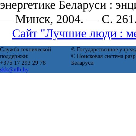
энергетике Беларуси : эн
— Минск, 2004. — С. 261
Сайт "Лучшие люди : м
Служба технической
© Государственное учреж
поддержки:
© Поисковая система ра
+375 17 293 29 78
Беларуси
skk@nlb.by