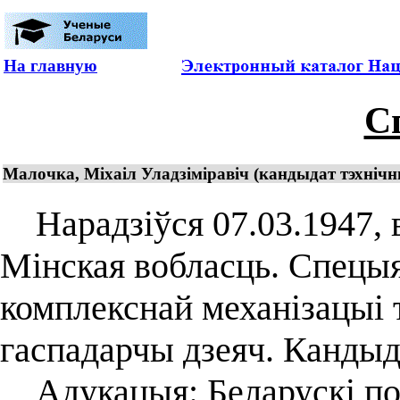
На главную
С
Малочка, Міхаіл Уладзіміравіч (кандыдат тэхнічны
Нарадзіўся 07.03.1947, в.
Мінская вобласць. Спецыял
комплекснай механізацыі 
гаспадарчы дзеяч. Кандыд
Адукацыя: Беларускі пол