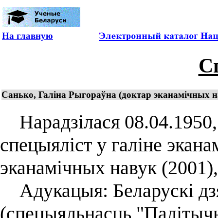
На главную
С
Санько, Галіна Рыгораўна (доктар эканамічных на
Нарадзілася 08.04.1950, 
спецыяліст у галіне экана
эканамічных навук (2001),
Адукацыя: Беларускі дзя
(спецыяльнасць "Палітычн