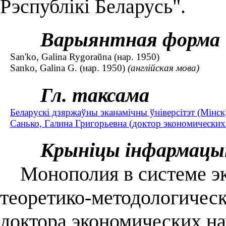
Рэспублікі Беларусь".
Варыянтная форма
San'ko, Galina Rygoraŭna (нар. 1950)
Sanko, Galina G. (нар. 1950)
(англійская мова)
Гл. таксама
Беларускі дзяржаўны эканамічны ўніверсітэт (Мінс
Санько, Галина Григорьевна (доктор экономических 
Крыніцы інфармацы
Монополия в системе эк
теоретико-методологически
доктора экономических на