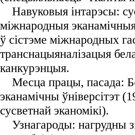
Навуковыя інтарэсы: сус
міжнародныя эканамічныя 
ў сістэме міжнародных га
транснацыяналізацыя белар
канкурэнцыя.
Месца працы, пасада: Б
эканамічны ўніверсітэт (
сусветнай эканомікі).
Узнагароды: нагрудны зн