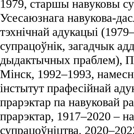
1979, старшы навуковы су
Усесаюзнага навукова-дас
тэхнічнай адукацыі (1979
супрацоўнік, загадчык адд
дыдактычных праблем), П
Мінск, 1992–1993, намесні
інстытут прафесійнай адук
прарэктар па навуковай р
прарэктар, 1917–2020 – н
супрацоўніцтва, 2020–2022