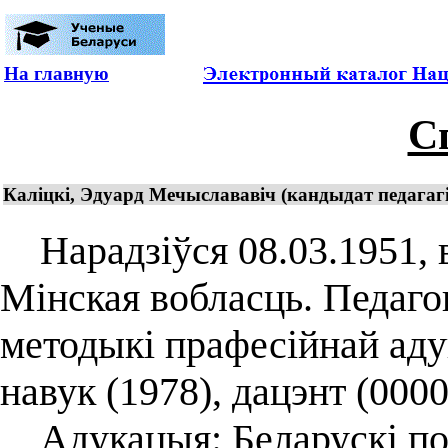
На главную
С
Каліцкі, Эдуард Мечыслававіч (кандыдат педагаг
Нарадзіўся 08.03.1951, в
Мінская вобласць. Педагог
методыкі прафесійнай аду
навук (1978), дацэнт (0000
Адукацыя: Беларускі пол