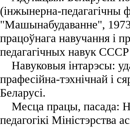
(інжынерна-педагагічны ф
"Машынабудаванне", 1973
працоўнага навучання і п
педагагічных навук СССР 
Навуковыя інтарэсы: уда
прафесійна-тэхнічнай і с
Беларусі.
Месца працы, пасада: На
педагогікі Міністэрства 