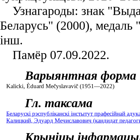
Узнагароды: знак "Выдат
Беларусь" (2000), медаль 
інш.
Памёр 07.09.2022.
Варыянтная форма
Kalicki, Èduard Mečyslavavič (1951—2022)
Гл. таксама
Беларускі рэспубліканскі інстытут прафесійнай адук
Калицкий, Эдуард Мечиславович (кандидат педагог
Крыніцы інфармацы