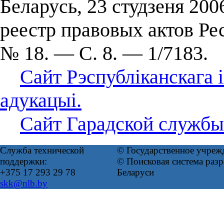
Беларусь, 23 студзеня 200
реестр правовых актов Ре
№ 18. — С. 8. — 1/7183.
Сайт Рэспубліканскага 
адукацыі.
Сайт Гарадской службы
Служба технической
© Государственное учреж
поддержки:
© Поисковая система ра
+375 17 293 29 78
Беларуси
skk@nlb.by