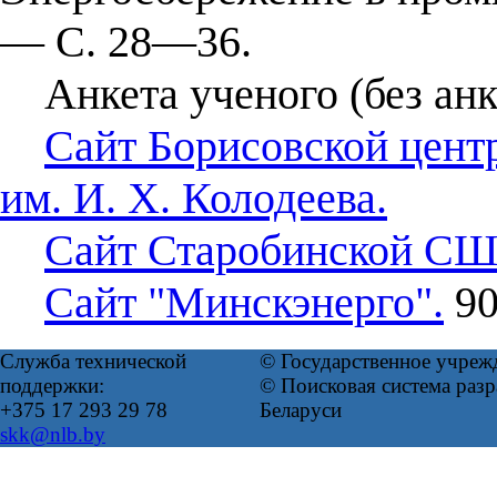
— С. 28—36.
Анкета ученого (без анк
Сайт Борисовской цент
им. И. Х. Колодеева.
Сайт Старобинской СШ 
Сайт "Минскэнерго".
90
Служба технической
© Государственное учреж
поддержки:
© Поисковая система ра
+375 17 293 29 78
Беларуси
skk@nlb.by