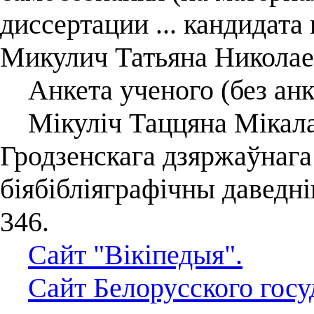
диссертации ... кандидата 
Микулич Татьяна Николае
Анкета ученого (без анк
Мікуліч Таццяна Мікала
Гродзенскага дзяржаўнага 
біябібліяграфічны даведн
346.
Сайт "Вікіпедыя".
Сайт Белорусского госу