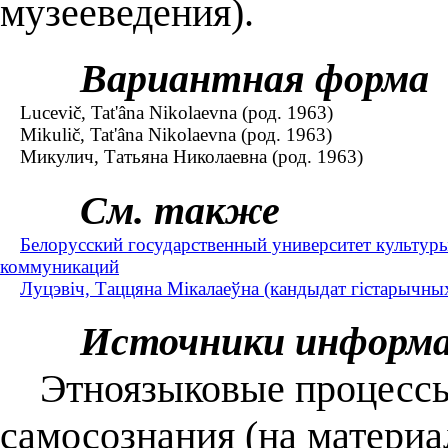
музееведения).
Вариантная форма
Lucevič, Tat'âna Nikolaevna (род. 1963)
Mikulič, Tat'âna Nikolaevna (род. 1963)
Микулич, Татьяна Николаевна (род. 1963)
См. также
Белорусский государственный университет культур
коммуникаций
Луцэвіч, Таццяна Мікалаеўна (кандыдат гістарычных
Источники информ
Этноязыковые процессы 
самосознания (на материа