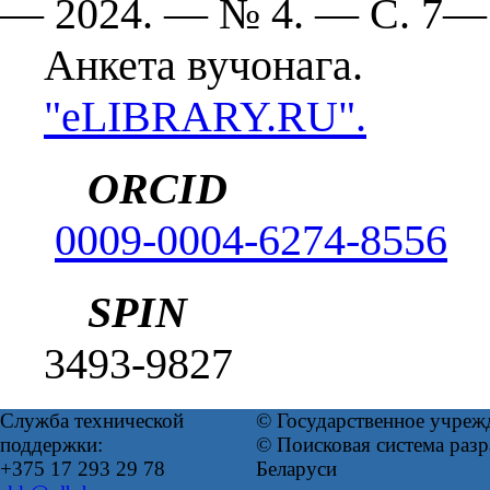
— 2024. — № 4. — С. 7—
Анкета вучонага.
"eLIBRARY.RU".
ORCID
0009-0004-6274-8556
SPIN
3493-9827
Служба технической
© Государственное учреж
поддержки:
© Поисковая система ра
+375 17 293 29 78
Беларуси