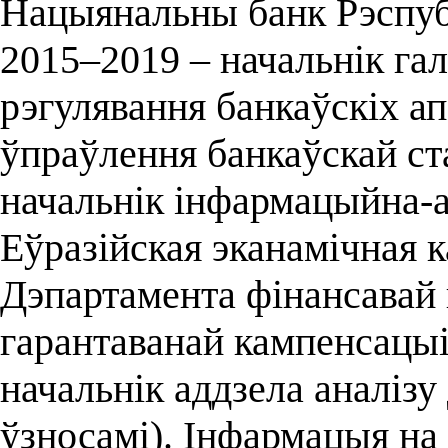
Нацыянальны банк Рэспубл
2015–2019 – начальнік га
рэгулявання банкаўскіх а
ўпраўлення банкаўскай ст
начальнік інфармацыйна-а
Еўразійская эканамічная к
Дэпартамента фінансавай 
гарантаванай кампенсацыі
начальнік аддзела аналізу 
ўзносамі). Інфармацыя на