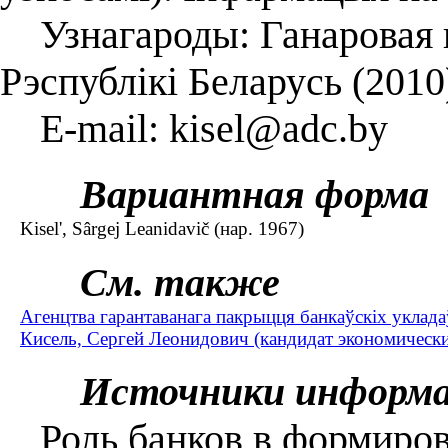
Узнагароды: Ганаровая г
Рэспублікі Беларусь (2010)
E-mail: kisel@adc.by
Вариантная форма
Kisel', Sârgej Leanіdavіč (нар. 1967)
См. также
Агенцтва гарантаванага пакрыцця банкаўскіх укладаў
Кисель, Сергей Леонидович (кандидат экономических
Источники информ
Роль банков в формирова