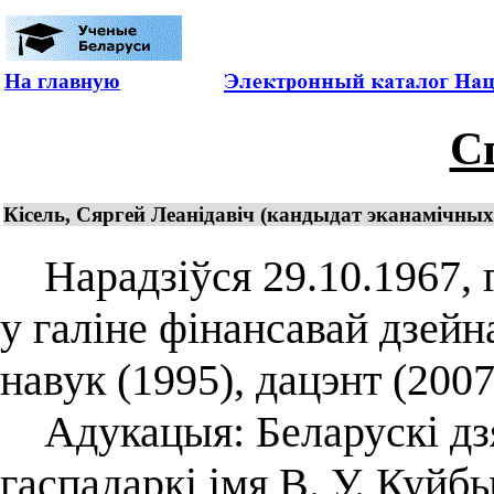
На главную
С
Кісель, Сяргей Леанідавіч (кандыдат эканамічных 
Нарадзіўся 29.10.1967, г
у галіне фінансавай дзей
навук (1995), дацэнт (2007
Адукацыя: Беларускі дз
гаспадаркі імя В. У. Куй