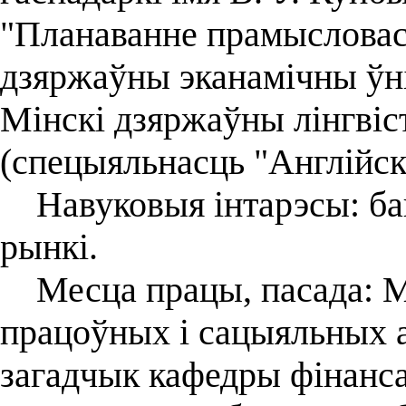
"Планаванне прамысловасц
дзяржаўны эканамічны ўнів
Мінскі дзяржаўны лінгвіс
(спецыяльнасць "Англійска
Навуковыя інтарэсы: бан
рынкі.
Месца працы, пасада: М
працоўных і сацыяльных а
загадчык кафедры фінанс