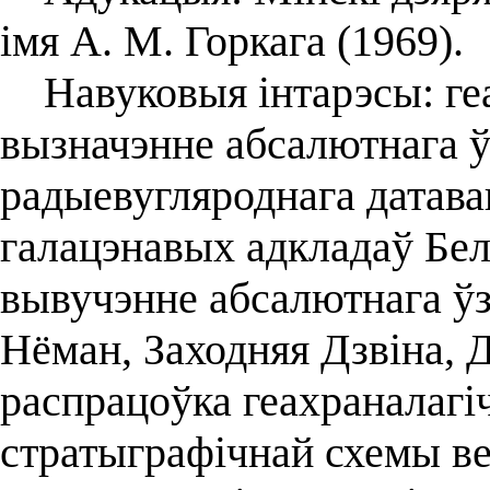
імя А. М. Горкага (1969).
Навуковыя інтарэсы: геа
вызначэнне абсалютнага 
радыевугляроднага датава
галацэнавых адкладаў Бел
вывучэнне абсалютнага ўз
Нёман, Заходняя Дзвіна, Д
распрацоўка геахраналагі
стратыграфічнай схемы ве