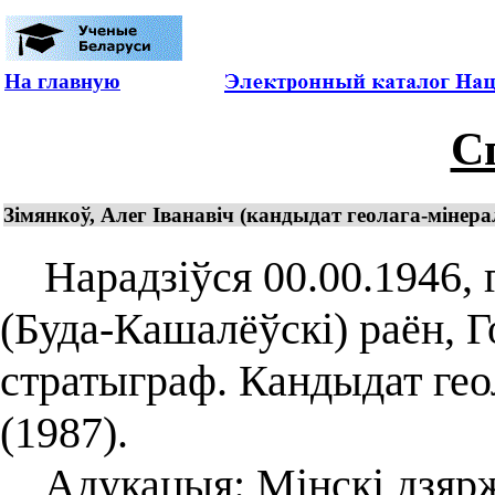
На главную
С
Зімянкоў, Алег Іванавіч (кандыдат геолага-мінера
Нарадзіўся 00.00.1946, га
(Буда-Кашалёўскі) раён, Г
стратыграф. Кандыдат гео
(1987).
Адукацыя: Мінскі дзярж