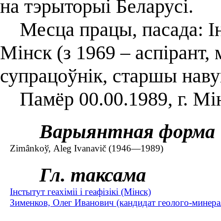
на тэрыторыі Беларусі.
Месца працы, пасада: Інст
Мінск (з 1969 – аспірант
супрацоўнік, старшы наву
Памёр 00.00.1989, г. Мі
Варыянтная форма
Zіmânkoў, Aleg Іvanavіč (1946—1989)
Гл. таксама
Інстытут геахіміі і геафізікі (Мінск)
Зименков, Олег Иванович (кандидат геолого-минера