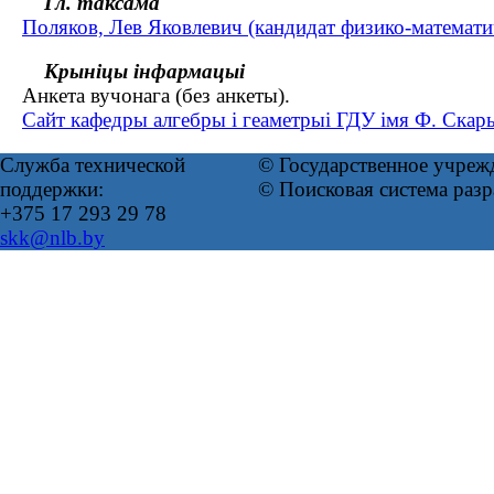
Гл. таксама
Поляков, Лев Яковлевич (кандидат физико-математи
Крыніцы інфармацыі
Анкета вучонага (без анкеты).
Сайт кафедры алгебры і геаметрыі ГДУ імя Ф. Скар
Служба технической
© Государственное учреж
поддержки:
© Поисковая система раз
+375 17 293 29 78
skk@nlb.by