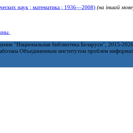
ческих наук ; математика ; 1936—2008)
(на іншай мове
ыны.
дение "Национальная библиотека Беларуси", 2015-202
работана Объединенным институтом проблем информа