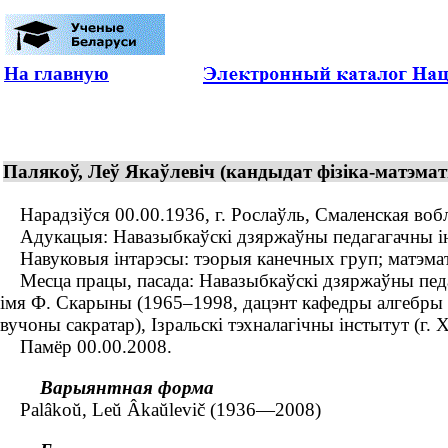
На главную
Палякоў, Леў Якаўлевіч (кандыдат фізіка-матэма
Нарадзіўся 00.00.1936, г. Рослаўль, Смаленская вобл
Адукацыя: Навазыбкаўскі дзяржаўны педагагачны інс
Навуковыя інтарэсы: тэорыя канечных груп; матэматы
Месца працы, пасада: Навазыбкаўскі дзяржаўны педаг
імя Ф. Скарыны (1965–1998, дацэнт кафедры алгебры 
вучоны сакратар), Ізральскі тэхналагічны інстытут (г. 
Памёр 00.00.2008.
Варыянтная форма
Palâkoŭ, Leŭ Âkaŭlevič (1936—2008)