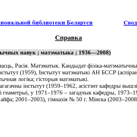
Справка
тычных навук ; матэматыка ; 1936—2008)
асць, Расія. Матэматык. Кандыдат фізіка-матэматычных
тытут (1959), Інстытут матэматыкі АН БССР (аспіран
чная логіка; гісторыя матэматыкі.
агачны інстытут (1959–1962, асістэнт кафедры вышэй
і геаметрыі, у 1971–1976 – загадчык кафедры, 1973–1
Хайфа; 2001–2003), гімназія № 50 г. Мінска (2003–2008,