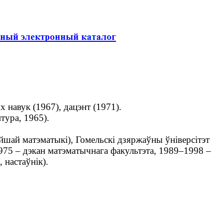
 навук (1967), дацэнт (1971).
тура, 1965).
шай матэматыкі), Гомельскі дзяржаўны ўніверсітэт
975 – дэкан матэматычнага факультэта, 1989–1998 –
 настаўнік).