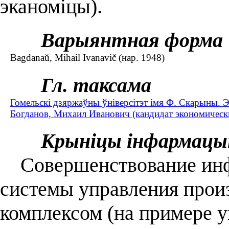
эканоміцы).
Варыянтная форма
Bagdanaŭ, Mihail Ivanavič (нар. 1948)
Гл. таксама
Гомельскі дзяржаўны ўніверсітэт імя Ф. Скарыны. 
Богданов, Михаил Иванович (кандидат экономически
Крыніцы інфармацы
Совершенствование инф
системы управления прои
комплексом (на примере 