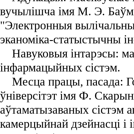
вучылішча імя М. Э. Баўм
"Электронныя вылічальны
эканоміка-статыстычны інс
Навуковыя інтарэсы: ма
інфармацыйных сістэм.
Месца працы, пасада: Г
ўніверсітэт імя Ф. Скары
аўтаматызаваных сістэм а
камерцыйнай дзейнасці і 