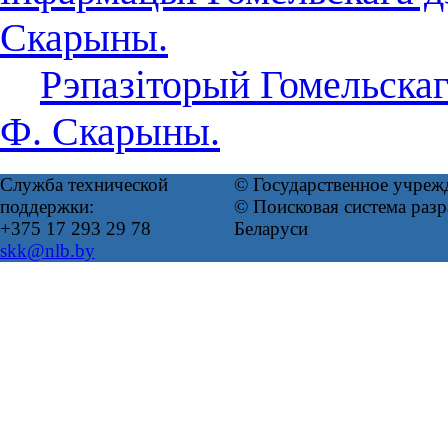
Скарыны.
Рэпазіторый Гомельскаг
Ф. Скарыны.
Служба технической
© Государственное учреж
поддержки:
© Поисковая система ра
+375 17 293 29 78
Беларуси
skk@nlb.by