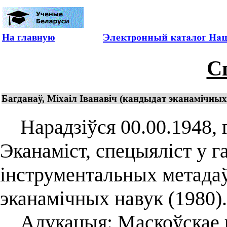
На главную
С
Багданаў, Міхаіл Іванавіч (кандыдат эканамічных 
Нарадзіўся 00.00.1948, г
Эканаміст, спецыяліст у г
інструментальных метадаў
эканамічных навук (1980).
Адукацыя: Маскоўскае 