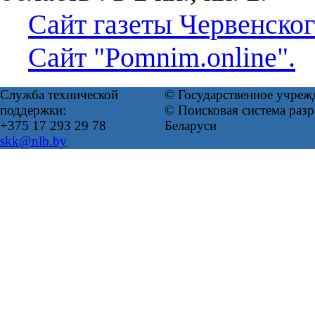
Сайт газеты Червенског
Сайт "Pomnim.online".
Служба технической
© Государственное учреж
поддержки:
© Поисковая система ра
+375 17 293 29 78
Беларуси
skk@nlb.by