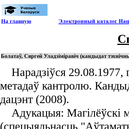
На главную
С
Болатаў, Сяргей Уладзіміравіч (кандыдат тэхнічных
Нарадзіўся 29.08.1977, г.
метадаў кантролю. Кандыд
дацэнт (2008).
Адукацыя: Магілёўскі м
(спецыяльнасць "Аўтамат