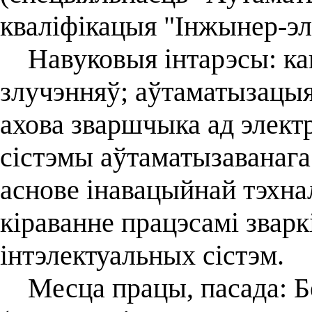
кваліфікацыя "Інжынер-эл
Навуковыя інтарэсы: кан
злучэнняў; аўтаматызацыя
ахова зваршчыка ад элект
сістэмы аўтаматызаванага 
аснове інавацыйнай тэхна
кіраванне працэсамі зварк
інтэлектуальных сістэм.
Месца працы, пасада: Бел