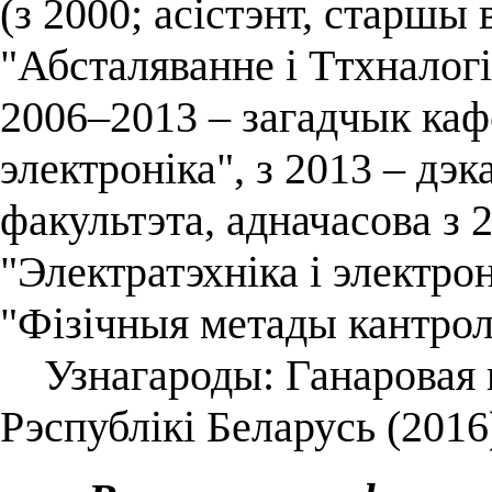
(з 2000; асістэнт, старш
"Абсталяванне і Ттхналогі
2006–2013 – загадчык каф
электроніка", з 2013 – дэк
факультэта, адначасова з 
"Электратэхніка і электро
"Фізічныя метады кантрол
Узнагароды: Ганаровая г
Рэспублікі Беларусь (2016