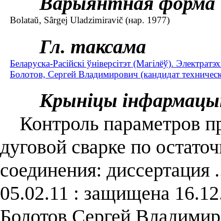
Варыянтная форма
Bolataŭ, Sârgej Uladzіmіravіč (нар. 1977)
Гл. таксама
Беларуска-Расійскі ўніверсітэт (Магілёў). Электратэ
Болотов, Сергей Владимирович (кандидат технически
Крыніцы інфармацы
Контроль параметров пр
дуговой сварке по остато
соединения: диссертация .
05.02.11 : защищена 16.12
Болотов Сергей Владимир