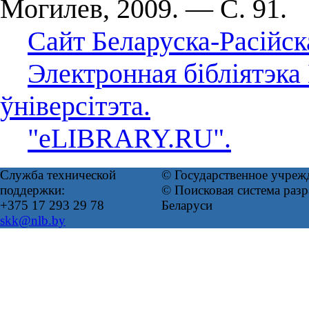
Могилев, 2009. — С. 91.
Сайт Беларуска-Расійска
Электронная бібліятэка
ўніверсітэта.
"eLIBRARY.RU".
Служба технической
© Государственное учреж
поддержки:
© Поисковая система ра
+375 17 293 29 78
Беларуси
skk@nlb.by