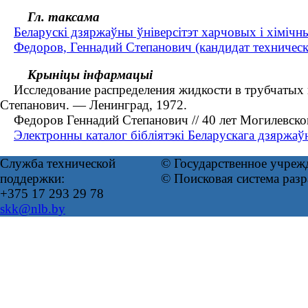
Гл. таксама
Беларускі дзяржаўны ўніверсітэт харчовых і хімічн
Федоров, Геннадий Степанович (кандидат технически
Крыніцы інфармацыі
Исследование распределения жидкости в трубчатых пле
Степанович. — Ленинград, 1972.
Федоров Геннадий Степанович // 40 лет Могилевском
Электронны каталог бібліятэкі Беларускага дзяржаўн
Служба технической
© Государственное учреж
поддержки:
© Поисковая система раз
+375 17 293 29 78
skk@nlb.by