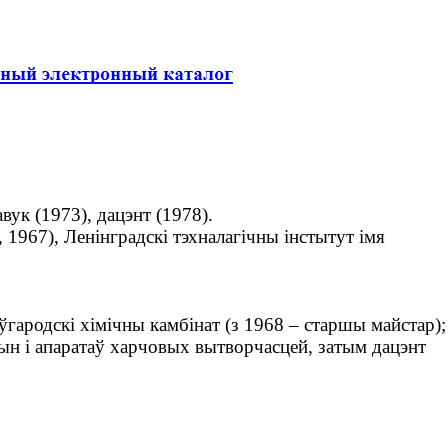
вук (1973), дацэнт (1978).
967), Ленінградскі тэхналагічны інстытут імя
гародскі хімічны камбінат (з 1968 – старшы майстар);
ын і апаратаў харчовых вытворчасцей, затым дацэнт