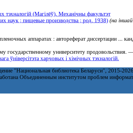
ых тэхналогій (Магілёў). Механічны факультэт
х наук ; пищевые производства ; род. 1938)
(на іншай
ночных аппаратах : автореферат диссертации ... канд
у государственному университету продовольствия. — 
ага ўніверсітэта харчовых і хімічных тэхналогій.
дение "Национальная библиотека Беларуси", 2015-202
работана Объединенным институтом проблем информа