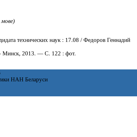
 мове)
идата технических наук : 17.08 / Федоров Геннадий
Минск, 2013. — С. 122 : фот.
6
тики НАН Беларуси