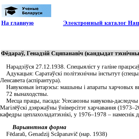
На главную
Фёдараў, Генадзій Сцяпанавіч (кандыдат тэхнічных
Нарадзіўся 27.12.1938. Спецыяліст у галіне працэсаў 
Адукацыя: Саратаўскі політэхнічны інстытут (спецыя
Ленсавета (аспірантура).
Навуковыя інтарэсы: машыны і апараты харчовых в
72 вынаходствы.
Месца працы, пасада: Усесаюзны навукова-даследчы інс
Магілёўскі дзяржаўны ўніверсітэт харчавання (1973–2
кафедры цеплахоладатэхнікі, у 1976–1978 – намеснік дэ
Варыянтная форма
Fëdaraŭ, Genadzіj Scâpanavіč (нар. 1938)