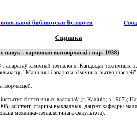
Справка
 навук ; харчовыя вытворчасці ; нар. 1938)
і апаратаў хімічнай тэхналогіі. Кандыдат тэхнічных на
льнасць "Машыны і апараты хімічных вытворчасцей", 1
ытворчасцей.
тытут сінтэтычных валокнаў (г. Калінін; з 1967); Наў
005; асістэнт, старшы выкладчык, дацэнт кафедры маш
кана механіка-тэхналагічнага факультэта).