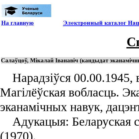
На главную
С
Салаўцоў, Мікалай Іванавіч (кандыдат эканамічны
Нарадзіўся 00.00.1945, в
Магілёўская вобласць. Эк
эканамічных навук, дацэнт
Адукацыя: Беларуская се
(1970).