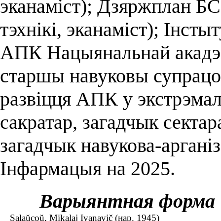
эканаміст); Дзяржплан БС
тэхнікі, эканаміст); Інст
АПК Нацыянальнай акадэмі
старшы навуковы супрацоў
развіцця АПК у экстрэмал
сакратар, загадчык сектара
загадчык навукова-арганіз
Інфармацыя на 2025.
Варыянтная форма
Salaŭcoŭ, Mіkalaj Іvanavіč (нар. 1945)