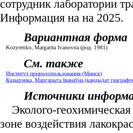
сотрудник лаборатории тр
Информация на на 2025.
Вариантная форма
Kozyrenko, Margarita Ivanovna (род. 1981)
См. также
Институт природопользования (Минск)
Казырэнка, Маргарыта Іванаўна (кандыдат геаграфічн
Источники информ
Эколого-геохимическая 
зоне воздействия лакокрас