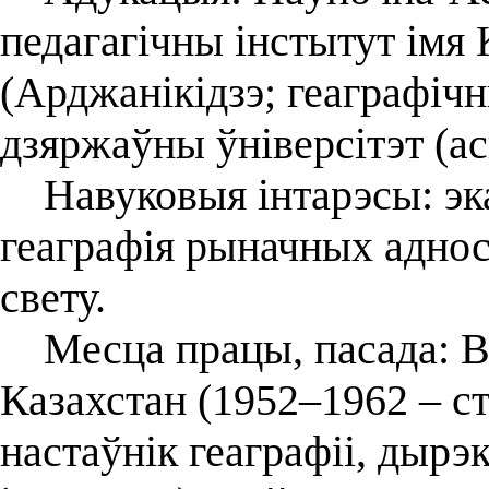
педагагічны інстытут імя 
(Арджанікідзэ; геаграфічн
дзяржаўны ўніверсітэт (ас
Навуковыя інтарэсы: эка
геаграфія рыначных адносі
свету.
Месца працы, пасада: Ві
Казахстан (1952–1962 – с
настаўнік геаграфіі, дырэ