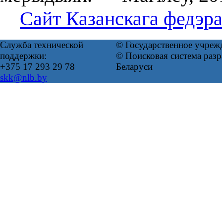
Сайт Казанскага федэра
Служба технической
© Государственное учреж
поддержки:
© Поисковая система ра
+375 17 293 29 78
Беларуси
skk@nlb.by