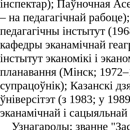
інспектар); Паўночная Ас
– на педагагічнай рабоце)
педагагічны інстытут (1
кафедры эканамічнай геаг
інстытут эканомікі і эка
планавання (Мінск; 1972
супрацоўнік); Казанскі д
ўніверсітэт (з 1983; у 19
эканамічнай і сацыяльнай 
Узнагароды: званне "За