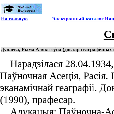
На главную
С
Дулаева, Рыма Аляксееўна (доктар геаграфічных н
Нарадзілася 28.04.1934, 
Паўночная Асеція, Расія. 
эканамічнай геаграфіі. До
(1990), прафесар.
Адукацыя: Паўночна-Ас